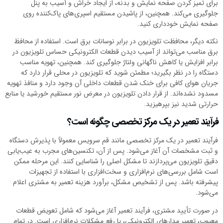
برای تمیز کردن صفحه نمایش و بدنه، از ایجاد خراش و آسیب به پنل
جلوگیری می‌کند. همچنین، از پاشیدن مستقیم اسپری‌های پاک‌کننده روی
صفحه نمایش خودداری کنید.
نکته دیگر، محافظت تلویزیون در برابر نوسانات برق است. استفاده از محافظ
برق مناسب می‌تواند از آسیب دیدن قطعات الکترونیکی حساس تلویزیون در
برابر افزایش یا کاهش ناگهانی ولتاژ جلوگیری کند. همچنین، تهویه مناسب
دستگاه را در نظر بگیرید؛ مطمئن شوید که تلویزیون در محلی قرار دارد که
جریان هوای کافی برای خنک شدن قطعات داخلی آن وجود دارد و منافذ تهویه
مسدود نشده‌اند. از قرار دادن تلویزیون در معرض نور مستقیم خورشید یا منابع
حرارتی شدید نیز بپرهیزید.
فرآیند تعمیر در یک مرکز تخصصی چگونه است؟
فرآیند تعمیر در یک مرکز تخصصی مانند قم سرویس معمولاً با پذیرش دستگاه
و ثبت مشخصات آن آغاز می‌شود. پس از آن، تکنسین‌های مجرب به عیب‌یابی
دقیق تلویزیون می‌پردازند تا مشکل اصلی را شناسایی کنند. این مرحله ممکن
است شامل بررسی‌های نرم‌افزاری و سخت‌افزاری با استفاده از تجهیزات
پیشرفته باشد. پس از تشخیص مشکل، برآورد هزینه تعمیر به مشتری اعلام
می‌شود.
در صورت تأیید مشتری، فرآیند تعمیر آغاز می‌شود که شامل تعویض قطعات
معیوب، تعمیر مدارهای الکترونیکی، یا رفع مشکلات نرم‌افزاری است. در تمام