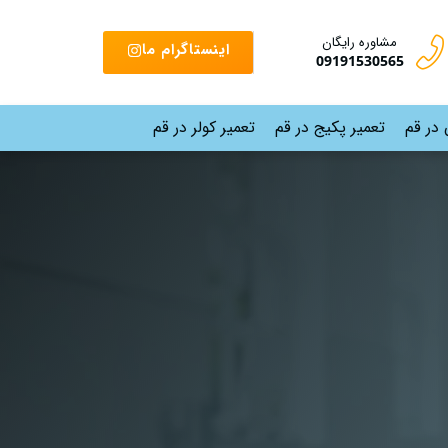
مشاوره رایگان
اینستاگرام ما
09191530565
 در قم
تعمیر پکیج در قم
تعمیر کولر در قم