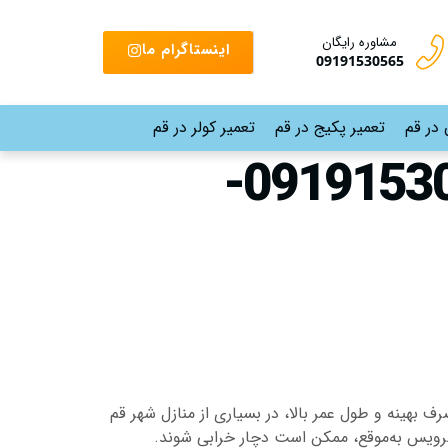
مشاوره رایگان
اینستاگرام ما
09191530565
 در قم
تعمیر پکیج در قم
تعمیر کولر در قم
تعمیرات پکیج بوش شهرک فاطمیه قم |09191530565-
 بهینه و طول عمر بالا، در بسیاری از منازل شهر قم
 سرویس به‌موقع، ممکن است دچار خرابی شوند.