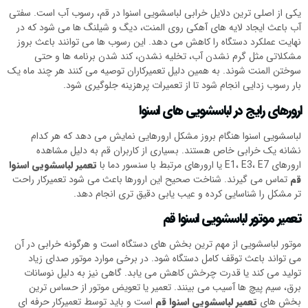
یکی از اصلی ترین دلایل خرابی لباسشویی اسنوا در قم، رسوب آب است. سفتی
آب باعث ایجاد لایه های آهکی روی المنت، دیگ و شیلنگ ها می شود که در
نهایت عملکرد دستگاه را کاهش می دهد. این رسوب ها می توانند باعث بروز
مشکلاتی مثل گرم نشدن آب، تخلیه نشدن، کند شدن برنامه ها و حتی
سوختن المنت شوند. به همین دلیل تعمیرکاران توصیه می کنند هر چند ماه یک
بار رسوب زدایی انجام شود تا از تعمیرات پرهزینه جلوگیری شود.
ارورهای رایج در لباسشویی های اسنوا
لباسشویی اسنوا هنگام بروز مشکل ارورهایی نمایش می دهد که هر کدام
نشانه یک خرابی خاص هستند. بسیاری از کاربران قم به دلیل مشاهده
ارورهای E1، E3، E7 یا ارورهای مرتبط با سنسور دما با
تعمیر لباسشویی اسنوا
قم
تماس می گیرند. شناخت صحیح این ارورها باعث می شود تعمیرکار راحت
تر مشکل را شناسایی کرده و عیب یابی دقیق تری انجام دهد.
تعمیر موتور لباسشویی اسنوا قم
موتور لباسشویی از مهم ترین بخش های دستگاه است و هرگونه خرابی در آن
می تواند باعث توقف کامل دستگاه شود. در برخی موارد موتور صدای زیاد
تولید می کند یا قدرت چرخش کاهش می یابد. گاهی نیز به دلیل نوسانات
برق، سیم پیچ ها آسیب می بینند. تعمیر یا تعویض موتور از حساس ترین
بخش های
تعمیر لباسشویی اسنوا قم
است و باید توسط تعمیرکار حرفه ای