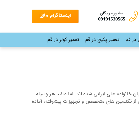
مشاوره رایگان
اینستاگرام ما
09191530565
 در قم
تعمیر پکیج در قم
تعمیر کولر در قم
 خانواده های ایرانی شده اند. اما مانند هر وسیله
ی از تکنسین های متخصص و تجهیزات پیشرفته، آماده