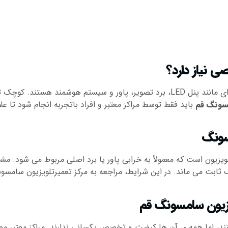
 نیاز دارد؟
تلویزیون های مدرن سامسونگ شامل قطعات پیچیده ای مانند پنل LED، برد تصویر، پاور
مسونگ قم
باید فقط توسط مراکز معتبر و افراد باتجربه انجام شود تا ع
سونگ
زیون است که معمولاً به خرابی پاور یا برد اصلی مربوط می شود. م
ابت می ماند. در این شرایط، مراجعه به مرکز تعمیرتلویزیون سامسو
لویزیون سامسونگ قم
ند، اما همه ی آن ها کیفیت و تخصص یکسانی ندارند. مراکز معتبر معمول