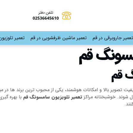
تلفن دفتر
02536645610
عمیر جاروبرقی در قم
تعمیر ماشین ظرفشویی در قم
تعمیر تلوزیون
مسونگ قم
گ قم
ت تصویر بالا و امکانات هوشمند، یکی از محبوب ترین برند ها در میان
ل شوند. خوشبختانه مراکز
تعمیر تلویزیون سامسونگ قم
با بهره گیر
نند.