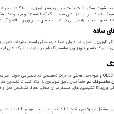
 شوند، ممکن است باعث خرابی بیشتر تلویزیون شما گردد. تجربه و 
سونگ با جدیدترین مدل های سامسونگ آشنا هستند و می توانند مشکلات
تجربه بالا، به راحتی می توانند عیب های تلویزیون را یافته و آن ها 
های ساده
ً اگر تلویزیون تصویر ندارد ولی صدا دارد، ممکن است تنظیمات تصویر ب
 از مراکز
تعمیر تلویزیون سامسونگ قم
در سایت یا شبکه های اجتم
نگ
از تلویزیون های LCD و LED گرفته تا مدل های جدید QLED و هوشمند، همگی در مراکز تخصصی قم 
ون سامسونگ قم
حتماً مدل دقیق تلویزیون را اعلام کنید تا تکنسین من
ندگی ببرید تا تکنیسین های مستقر در آن محل، بعد از تشخیص مدل و نوع
روز مشکل برطرف می شود، اما در صورت نیاز به تعویض قطعه یا تعمیر 