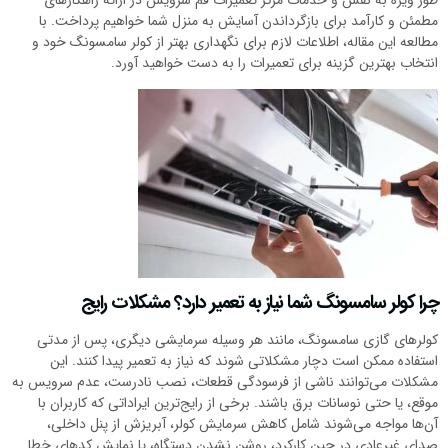
طور ویژه به نقش و خدمات مرکز تعمیرات قم سرویس در ارائه راهکارهای
مطمئن و کارآمد برای بازگرداندن آسایش به منزل شما خواهیم پرداخت. با
مطالعه این مقاله، اطلاعات لازم برای نگهداری بهتر از کولر سامسونگ خود و
انتخاب بهترین گزینه برای تعمیرات را به دست خواهید آورد.
چرا کولر سامسونگ شما نیاز به تعمیر دارد؟ مشکلات رایج
کولرهای گازی سامسونگ، مانند هر وسیله سرمایشی دیگری، پس از مدتی
استفاده ممکن است دچار مشکلاتی شوند که نیاز به تعمیر پیدا کنند. این
مشکلات می‌توانند ناشی از فرسودگی قطعات، نصب نادرست، عدم سرویس به
موقع، یا حتی نوسانات برق باشند. برخی از رایج‌ترین ایراداتی که کاربران با
آن‌ها مواجه می‌شوند شامل کاهش سرمایش کولر، آبریزش از پنل داخلی،
صدای غیرعادی در حین کارکرد، روشن نشدن دستگاه، یا نمایش کدهای خطا