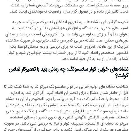
روی صفحه نمایشگر است. این مشکلات می‌توانند آسایش شما را به شدت
تحت تاثیر قرار داده و در فصول گرم سال، وضعیت ناخوشایندی ایجاد کنند.
نادیده گرفتن این نشانه‌ها و به تعویق انداختن تعمیرات می‌تواند منجر به
آسیب‌های جدی‌تر به دستگاه و افزایش هزینه‌های تعمیر در آینده شود. به
عنوان مثال، آبریزش مداوم می‌تواند به برد الکترونیکی آسیب برساند و صدای
غیرعادی ممکن است نشانه خرابی کمپرسور باشد. بنابراین، در صورت مشاهده
هر یک از این علائم، ضروری است که برای بررسی و رفع مشکل توسط یک
تکنسین متخصص اقدام کنید تا از بروز خسارات بیشتر جلوگیری شود و کولر
شما با راندمان اولیه به کار خود ادامه دهد.
نشانه‌های خرابی کولر سامسونگ: چه زمانی باید با تعمیرکار تماس
گرفت؟
شناخت نشانه‌های اولیه خرابی در کولر سامسونگ می‌تواند به شما کمک کند تا
قبل از حادتر شدن مشکل، برای تعمیر آن اقدام کنید. اگر کولر شما به اندازه
کافی محیط را خنک نمی‌کند، باد گرم می‌زند، یا بوی نامطبوعی از آن به مشام
می‌رسد، زمان آن رسیده که با یک متخصص تماس بگیرید. صداهای غیرعادی
مانند تق‌تق، سوت کشیدن یا لرزش بیش از حد دستگاه نیز زنگ خطری جدی
هستند. همچنین، افزایش ناگهانی قبض برق بدون تغییر در میزان استفاده،
می‌تواند نشانه‌ای از عملکرد غیربهینه کولر و نیاز به بررسی فنی باشد. در صورت
مشاهده هر یک از این علائم، تعلل نکنید و برای جلوگیری از آسیب‌های جدی‌تر