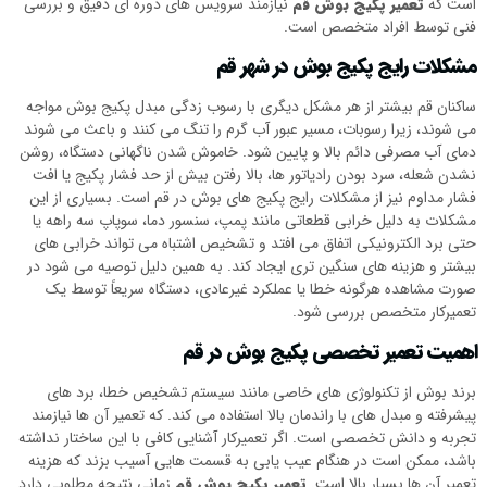
است که
تعمیر پکیج بوش قم
نیازمند سرویس های دوره ای دقیق و بررسی
فنی توسط افراد متخصص است.
مشکلات رایج پکیج بوش در شهر قم
ساکنان قم بیشتر از هر مشکل دیگری با رسوب زدگی مبدل پکیج بوش مواجه
می شوند، زیرا رسوبات، مسیر عبور آب گرم را تنگ می کنند و باعث می شوند
دمای آب مصرفی دائم بالا و پایین شود. خاموش شدن ناگهانی دستگاه، روشن
نشدن شعله، سرد بودن رادیاتور ها، بالا رفتن بیش از حد فشار پکیج یا افت
فشار مداوم نیز از مشکلات رایج پکیج های بوش در قم است. بسیاری از این
مشکلات به دلیل خرابی قطعاتی مانند پمپ، سنسور دما، سوپاپ سه راهه یا
حتی برد الکترونیکی اتفاق می افتد و تشخیص اشتباه می تواند خرابی های
بیشتر و هزینه های سنگین تری ایجاد کند. به همین دلیل توصیه می شود در
صورت مشاهده هرگونه خطا یا عملکرد غیرعادی، دستگاه سریعاً توسط یک
تعمیرکار متخصص بررسی شود.
اهمیت تعمیر تخصصی پکیج بوش در قم
برند بوش از تکنولوژی های خاصی مانند سیستم تشخیص خطا، برد های
پیشرفته و مبدل های با راندمان بالا استفاده می کند. که تعمیر آن ها نیازمند
تجربه و دانش تخصصی است. اگر تعمیرکار آشنایی کافی با این ساختار نداشته
باشد، ممکن است در هنگام عیب یابی به قسمت هایی آسیب بزند که هزینه
تعمیر آن ها بسیار بالا است.
تعمیر پکیج بوش قم
زمانی نتیجه مطلوبی دارد