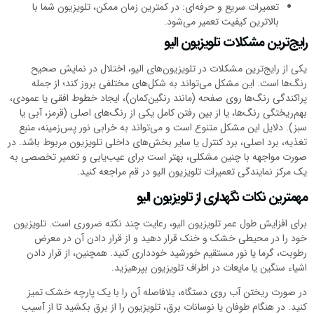
تعمیرات سریع و حرفه‌ای: در کمترین زمان ممکن، تلویزیون شما با
بالاترین کیفیت تعمیر می‌شود.
رایج‌ترین مشکلات تلویزیون الیو
یکی از رایج‌ترین مشکلات در تلویزیون‌های الیو، اختلال در نمایش صحیح
رنگ‌ها است. این مشکل می‌تواند به شکل‌های مختلفی بروز کند؛ از جمله
پراکندگی رنگ‌ها روی صفحه (مانند رنگین‌کمان)، ایجاد خطوط افقی یا عمودی،
بهم‌ریختگی رنگ‌ها، یا از بین رفتن کامل یکی از رنگ‌های اصلی (قرمز، آبی یا
سبز). دلایل این مشکل متنوع است و می‌تواند به خرابی نور پس‌زمینه، منبع
تغذیه، برد اصلی، برد کنترل یا سایر بخش‌های داخلی تلویزیون مربوط باشد. در
صورت مواجهه با چنین مشکلی، بهتر است برای عیب‌یابی و تعمیر تخصصی به
یک مرکز نمایندگی تعمیرات تلویزیون الیو در قم مراجعه کنید.
مهمترین نکات نگهداری از تلویزیون الیو
برای افزایش طول عمر تلویزیون الیو، رعایت چند نکته ضروری است. تلویزیون
خود را در محیطی خشک و خنک قرار دهید و از قرار دادن آن در معرض
رطوبت، گرما یا نور مستقیم خورشید خودداری کنید. همچنین، از قرار دادن
اشیاء سنگین یا مایعات در اطراف تلویزیون بپرهیزید.
در صورت ریختن آب روی دستگاه، بلافاصله آن را با یک پارچه خشک تمیز
کنید. در هنگام طوفان یا نوسانات برق، تلویزیون را از برق بکشید تا از آسیب