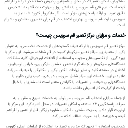
مشتریان، امکان تعمیرات در محل و همچنین پذیرش دستگاه در کارگاه را فراهم
کرده است. تیم فنی قم سرویس با دانش روز و مهارت بالا، قادر به تشخیص
دقیق عیوب و ارائه راه حل‌های مؤثر است. اگر مایکروفر کنوود شما نیاز به
سرویس دارد، قم سرویس بهترین انتخاب در قم برای تعمیری مطمئن و بادوام
است.
خدمات و مزایای مرکز تعمیر قم سرویس چیست؟
مرکز تعمیر قم سرویس با ارائه طیف گستردهای از خدمات تخصصی، به عنوان
یکی از معتبرترین مراکز تعمیر مایکروفر کنوود در قم شناخته میشود. این مرکز با
بهره گیری از تکنسین‌های مجرب و استفاده از قطعات اورجینال، کلیه مشکلات
دستگاه‌های مایکروفر از جمله گرم نشدن. نشتی مایکروویو، خرابی ترموفیوز،
اختلال در صفحه کلید و سایر ایرادات الکترونیکی و مکانیکی را برطرف می‌کند.
علاوه بر این، خدمات این مرکز شامل سرویس دورهای، عیب یابی دقیق با
دستگاههای پیشرفته، و تعمیرات با گارانتی معتبر است تا مشتریان با خیال
راحت از کیفیت کار اطمینان داشته باشند.
از جمله مزایای انتخاب قم سرویس می‌توان به خدمات سریع و مقرون به
صرفه، پاسخگویی ۲۴ ساعته، و امکان تعمیرات در محل اشاره کرد. این مرکز با
اولویت قرار دادن رضایت مشتری، امکان مشاوره رایگان قبل از تعمیر را فراهم
کرده و هزینه‌ها را به صورت شفاف اعلام می‌کند.
همچنین، استفاده از تجهیزات مدرن و تعهد به استفاده از قطعات اصلی کنوود،