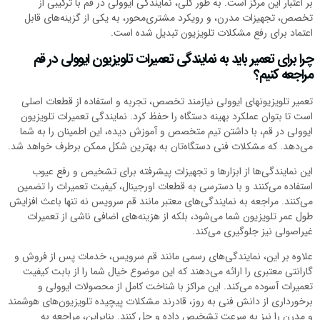
بر اعتبار این مرکز است. به طور کلی، نمایندگی ایوولی در قم با ترکیبی از
تخصص، تجهیزات مدرن، و رویکرد مشتری‌محور، به یکی از گزینه‌های قابل
اعتماد برای رفع مشکلات تلویزیون تبدیل شده است.
چرا برای تعمیر باید به نمایندگی تعمیرات تلویزیون ایوولی در قم
مراجعه کنیم؟
تعمیر تلویزیونهای ایوولی نیازمند تخصص، تجربه و استفاده از قطعات اصلی
است تا بتوان عملکرد بهینه دستگاه را حفظ کرد. نمایندگی تعمیرات تلویزیون
ایوولی در قم، با داشتن تیم متخصص و آموزش دیده، این اطمینان را به شما
می‌دهد. که مشکلات فنی دستگاه‌تان به بهترین شکل ممکن برطرف خواهد شد.
این نمایندگی‌ها از ابزارها و تجهیزات پیشرفته برای تشخیص و رفع عیوب
استفاده می‌کنند و با دسترسی به قطعات اورجینال، کیفیت تعمیرات را تضمین
می‌کنند. مراجعه به نمایندگی‌های معتبر مانند قم سرویس نه تنها باعث افزایش
طول عمر تلویزیون شما می‌شود، بلکه از هزینه‌های اضافی ناشی از تعمیرات
غیراصولی نیز جلوگیری می‌کند.
علاوه بر این، نمایندگی‌های رسمی مانند قم سرویس، خدمات پس از فروش و
گارانتی معتبری را ارائه می‌دهند که این موضوع خیال شما را از بابت کیفیت
تعمیرات آسوده می‌کند. این مراکز با شناخت کامل از محصولات ایوولی و
برخورداری از دانش فنی به روز، قادرند مشکلات پیچیده تلویزیون‌های هوشمند
و مدرن را نیز به سرعت تشخیص داده و حل کنند. بنابراین، مراجعه به