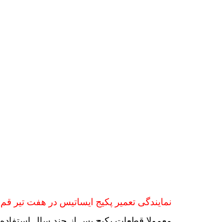
نمایندگی تعمیر پکیج ایساتیس در هفت تیر قم
معمولا قطعات پکیج پس از چند سال استفاده