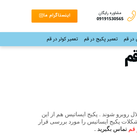
مشاوره رایگان
اینستاگرام ما
09191530565
 در قم
تعمیر پکیج در قم
تعمیر کولر در قم
م
 روبرو شوند . پکیج ایساتیس هم از این
مشکلات پکیج ایساتیس را مورد بررسی قرار
 قم
تماس بگیرید .