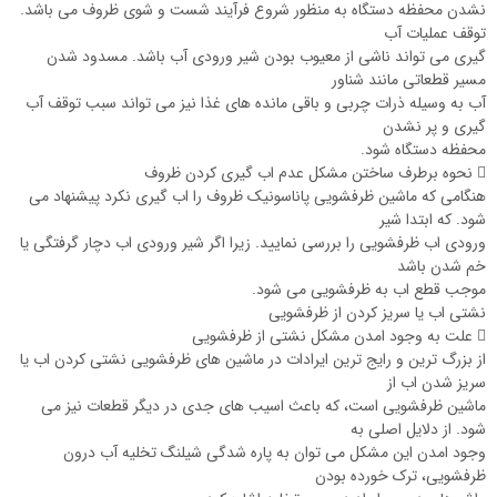
نشدن محفظه دستگاه به منظور شروع فرآیند شست و شوی ظروف می ‌باشد.
توقف عملیات آب
گیری می ‌تواند ناشی از معیوب بودن شیر ورودی آب باشد. مسدود شدن
مسیر قطعاتی مانند شناور
آب به وسیله ذرات چربی و باقی مانده‌ های غذا نیز می‌ تواند سبب توقف آب
گیری و پر نشدن
محفظه دستگاه شود.
 نحوه برطرف ساختن مشکل عدم اب گیری کردن ظروف
هنگامی که ماشین ظرفشویی پاناسونیک ظروف را اب گیری نکرد پیشنهاد می
شود. که ابتدا شیر
ورودی اب ظرفشویی را بررسی نمایید. زیرا اگر شیر ورودی اب دچار گرفتگی یا
خم شدن باشد
موجب قطع اب به ظرفشویی می شود.
نشتی اب یا سریز کردن از ظرفشویی
 علت به وجود امدن مشکل نشتی از ظرفشویی
از بزرگ ترین و رایج ترین ایرادات در ماشین های ظرفشویی نشتی کردن اب یا
سریز شدن اب از
ماشین ظرفشویی است، که باعث اسیب های جدی در دیگر قطعات نیز می
شود. از دلایل اصلی به
وجود امدن این مشکل می توان به پاره شدگی شیلنگ تخلیه آب درون
ظرفشویی، ترک خورده بودن