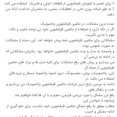
 برای تعمیر یا تعویض ظرفشویی از قطعات اصلی و فابریک استفاده می کنند.
 به طور شبانه روزی حتی در تعطیلات رسمی، به مشتریان خدامت ارائه می
دهند.
عمده ترین مشکلات در ماشین ظرفشویی پاناسونیک
اگر در نگه داری و استفاده از ماشین ظرفشویی خود بی توجه باشید و نکات
مهم را جدی نگیرید،
مشکلاتی برای ماشین ظرفشویی شما پیش خواهد امد. این دسته از مشکلات
به صورت عمومی بوده
و وابسته به مدل و برند ماشین ظرفشویی نخواهد بود. بنابراین مشکلاتی که
در ادامه به بررسی آن
می پردازیم و روش های رفع مشکلات برای کلیه مدل ها و برند های ماشین
ظرفشویی از جمله ال
جی، پاناسونیک، بوش، سامسونگ، دوو، اسنوا، پاکشوما، ابسال و غیره قابل
استفاده می باشد. در
ادامه به بررسی رایج‌ ترین ایرادات ماشین ظرفشویی پاناسونیک می پردازیم و
علت و راهکار های
رفع این مشکل را مورد بررسی قرارمی دهیم و با ان ها اشنا خواهیم شد.
چنانچه با خواندن این
مطلب موفق به رفع مشکل ماشین ظرفشویی خود نشدید، برای جلو گیری از
ادامه مشکل و آسیب
رساندن به سایر قطعات ظرفشویی، بدون معطلی با نمایندگی ظرفشویی