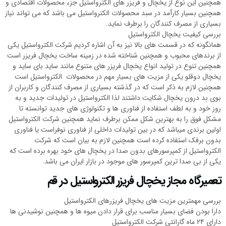
همچنین این نوع از یخچال و فریزر های الکترواستیل جزء محصولات اقتصادی و
همچنین بسیار کارآمد در سبد محصولات الکترواستیل می باشد که می تواند نیاز
بسیاری از مصرف کنندگان را برطرف نماید.
بررسی کیفیت یخچال الکترواستیل
همانگونه که در قسمت های بالا نیز به آن اشاره کردیم شرکت الکترواستیل یکی
از برندهای محبوب و همچنین شناخته شده در زمینه ساخت یخچال فریزر است
همچنین تنوع در تولید انواع یخچال فریزر های متنوع مانند ساید بای ساید و
یخچال دوقلو یکی از مزیت های بسیار مهم در محصولات الکترواستیل است
همچنین لازم به ذکر است که در گذشته بسیاری از مصرف کنندگان و کاربران از
بوی بد درون یخچال شکایت داشتند لذا الکترواستیل در تولیدات جدید و به
روز خود و به لطف استفاده از فناوری ها و تکنولوژی های جدید توانسته تا
مشکل فوق را به بهترین شکل ممکن برطرف نماید همچنین شرکت الکترواستیل
اولین برندی میباشد که در بین تولیدات داخلی از فناوری نوفراست یا فناوری
بدون برفک استفاده کرده است همچنین لازم به بیان است که شرکت
الکترواستیل از کمپرسورهای بدون صدا در یخچال های خود بهره برده است که
یکی از بی صدا ترین کمپرسور های موجود در بازار ایران می باشد.
تعمیرگاه مجاز یخچال فریزر الکترواستیل در قم
بررسی مهمترین مزیت های یخچال فریزرهای الکترواستیل
دارا بودن فضای بسیار مناسب برای قرار دادن میوه ها و همچنین نوشیدنی ها
دارای ۲۴ ماه گارانتی شرکت الکترواستیل