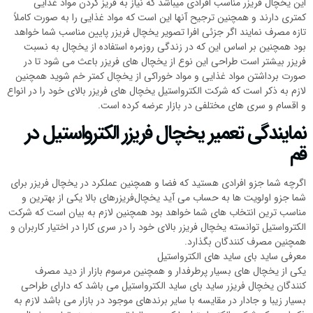
این یخچال فریزر مناسب افرادی میباشد که نیاز به فریز کردن مواد غذایی
کمتری دارند و همچنین ترجیح آنها این است که مواد غذایی را به صورت کاملاً
تازه مصرف نمایند اگر جزئی افرا تصویر یخچال فریزر پایین مناسب شما خواهد
بود همچنین بر اساس این که در زندگی روزمره استفاده از یخچال به نسبت
فریزر بیشتر است طراحی این نوع از یخچال های فریزر باعث می شود تا در
صورت برداشتن مواد غذایی و مواد خوراکی از یخچال کمتر خم شوید همچنین
لازم به ذکر است که شرکت الکترواستیل یخچال های فریزر بالای خود را در انواع
و اقسام و سری های مختلفی در بازار عرضه کرده است.
نمایندگی تعمیر یخچال فریزر الکترواستیل در
قم
اگرچه شما جزو افرادی هستید که فضا و همچنین عملکرد در یخچال فریزر برای
شما جزو اولویت ها به حساب می آید یخچال‌فریزرهای بالا یکی از بهترین و
مناسب ترین انتخاب های شما خواهد بود همچنین لازم به بیان است که شرکت
الکترواستیل توانسته یخچال فریزر بالای خود را در سری کارا در اختیار کاربران و
همچنین مصرف کنندگان بگذارد.
معرفی ساید بای ساید های الکترواستیل
یکی از یخچال های بسیار پرطرفدار و همچنین مرسوم بازار از دید مصرف
کنندگان یخچال فریزر ساید بای ساید الکترواستیل می باشد که دارای طراحی
بسیار زیبا و جادار در مقایسه با سایر برندهای موجود در بازار می باشد لازم به