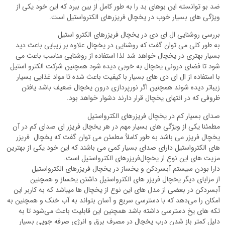
ضد بو توانسته این بوهای بد را به طور کامل از بین ببرد که این خود یکی از
ویژگی های بسیار خوب در یخچال فریزرهای الکترواستیل است.
بررسی روشنایی ال ای دی در یخچال فریزرهای الکترو استیل
به طور کلی می توان گفت که روشنایی در یخچال علاوه بر زیبایی باعث دید
بسیار بهتری در یخچال خواهد شد لذا استفاده از روشنایی مناسب باعث می
شود تا فضای درونی یخچال به خوبی دیده شود همچنین شرکت الکترو استیل
با استفاده از ال ای دی های بسیار با کیفیت باعث شده تا مواد غذایی بسیار
زیباتر دیده شوند همچنین اگر نورپردازی درون یخچال ضعیف باشد یافتن
ظروفی که در انتهای یخچال قرار دارند دشوار خواهد بود.
صدای بسیار کم در یخچال فریزرهای الکترواستیل
مطمئنا یکی از ویژگی های بسیار مهم در هر یخچال فریزر ای صدای کم در آن
یخچال فریزر می باشد به طور کاملاً مطمئن می توان گفت که یخچال فریزر
های الکترواستیل دارای صدای بسیار کمی می باشند که این خود یکی از بهترین
مزیت های این نوع از یخچال‌فریزرهای الکترواستیل است.
دارا بودن سیستم آبسردکن و یخساز در یخچال فریزرهای الکترواستیل
از مزایای دیگر یخچال فریزر های الکترواستیل داشتن یخساز و همچنین
آبسردکن در بعضی از مدل های این نوع از یخچال ها میباشد که به کاربر این
امکان را می‌دهد که با دسترسی سریع و آسان بتواند به آب خنک و همچنین به
تکه های یخ دسترسی داشته باشد همچنین این قابلیت باعث می‌شود تا به
دلیل کمتر باز شدن درب یخچال در مصرف برق و انرژی صرفه جویی بسیار