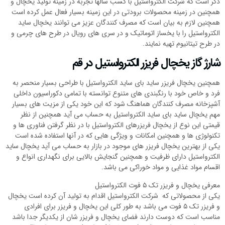
ذکر است که شرکت الکترواستیل با کسب سالها تجربه در زمینه تولید یخچال و
همچنین در زمینه محصولات برودتی در این زمینه بسیار فعال عمل کرده است
همچنین لازم به بیان است که مصرف کنندگان عزیز می توانند یخچال ساید
الکترواستیل را با یخساز اتوماتیک و در سری های رویال در طرح های چرمی و
در طرح تیتانیوم تهیه نمایند.
شارژ گاز یخچال فریزر الکترواستیل در قم
همچنین یخچال فریزر ساید بای ساید الکترواستیل با طراحی بسیار منحصر به
فرد و خاص خود با رنگبندی های متنوع توانسته با تمامی دکوراسیون داخلی
آشپزخانه مصرف کنندگان هماهنگ شود که این خود یکی از مزیت های بسیار
مهم یخچال ساید بای ساید الکترواستیل به حساب می آید همچنین از نظر
قیمتی این نوع از یخچال فریزرهای الکترواستیل با در نظر گرفتن فناوری ها و
تکنولوژی ها و همچنین امکانات و ویژگی هایی که در آنها استفاده شده است
یکی از بهترین یخچال فریزر های موجود در بازار به حساب می آید یخچال ساید
الکترواستیل دارای ظرفیت و همچنین گنجایش بالایی برای نگهداری انواع و
اقسام مواد غذایی و مواد خوراکی می باشد.
معرفی یخچال و فریزر تک ۵ فوت الکترواستیل
یکی از محصولاتی که شرکت الکترواستیل اقدام به تولید آن کرده است یخچال
و فریزر تک ۵ فوت می باشد به طور کلی این یخچال و فریزر برای افرادی
مناسب است که دوست دارند فضای یخچال و فریزر شان از یکدیگر جدا باشد