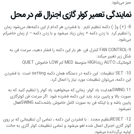
سبز می‌شود.
نمایندگی تعمیر کولر گازی اجنرال قم در محل
8- (+) و(-) دکمه تنظیم تایم : با فشردن هر کدام از این دکمه‌ها، می‌شود زمان
را تنظیم کرد. با زدن دکمه + زمان زیاد میشود و با زدن دکمه – از زمان حاضرکم
می‌شود.
9-FAN CONTROL کنترل فن: هر بار این دکمه را فشار دهید، سرعت فن به
شکل زیر تغییر میکند:
اتوماتیک AUTO زیادHIGH متوسط MED کم LOW خاموش QUIET
10- SET تنظیمات: این دکمه در دستگاه همان دکمه setting است. با فشردن
این دکمه، می‌توان تنظیمات مورد نیاز را اعمال کرد.
11-SWINGهدایت باد کولر: زمانی که میخواهید باد کولر را تنظیم کنید که به
صورت بالا و پایین بزند باید این دکمه فشرده شود. اگر سرعت فن کولرگازی
پایین باشه و یا اینکه فن به صورت کامل خاموش باشه،دکمه SWINGفعال
نمیشود.
12- RESETتنظیم مجدد : با فشردن این دکمه ، تمامی آن تنظیماتی که بر روی
کولر گازی اجنرال اعمال شده لغو میشود و تمامی تنظیمات کولر گازی به حالت
اولیه برگردانده میشود.