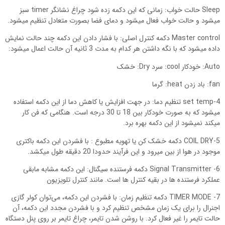
Sleep حالت خواب: زمانی که این دکمه زده شود چراغ نشانگر timer سبز
میشود و حالت خواب فعال میشود و دمای فضا بصورت متعادل تنظیم میشود.
Master control دکمه کنترل اصلی: با فشار دادن این دکمه چند حالت نمایش
داده میشود که با نگه داشتن هر کدام به مدت 3 ثانیه آن حالت اعمال میشود:
Auto: خودکار cool: سرد Dry: خشک
fan: باد زدن heat: گرما
4-set temp تنظیم دما: در جهت افزایش یا کاهش دما از این دکمه استفاده
میشود که به صورت خودکار بین 18 تا 30 درجه است. هنگامی که فن کار
میکند نمیشود از این دکمه بهره برد.
5-COIL DRY دکمه خشک‌ کن یا تهویه مطبوع : با فشردن این دکمه باکتری
موجود در هوا از بین میرود و این فرآیند حدودا 20 دقیقه طول میکشد.
6- Signal Transmitter دکمه فرستنده سیگنال: این دکمه مشابه مابقی
عملکرد فرستنده ها در بقیه کنترل ها است. مانند کنترل تلویزیون
7- TIMER MODE دکمه تنظیم زمان: با فشردن این دکمه، می‌توان کولر گازی
اجنرال را برای یک زمان مشخص تنظیم کرد و با فشردن مجدد این دکمه، آن
حالت تایمر را غیر فعال کرد. با روشن شدن تایمر، چراغ تایمر بر روی پنل دستگاه