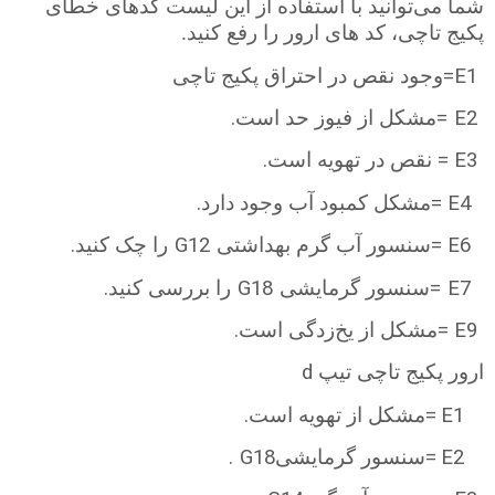
شما می‌‌توانید با استفاده از این لیست کدهای خطای
پکیج تاچی، کد های ارور را رفع کنید.
=E1
وجود نقص در احتراق پکیج تاچی
.
= E2
مشکل از فیوز حد است
.
=
E3
نقص در تهویه است
.
=
E4
مشکل کمبود آب وجود دارد
.
G12
=
E6
سنسور آب گرم بهداشتی
را چک کنید
.
G18
= E7
سنسور گرمایشی
را بررسی کنید
.
=
E9
مشکل از یخ‌زدگی است
d
ارور پکیج تاچی تیپ
.
=
E1
مشکل از تهویه است
. G18
=
E2
سنسور گرمایشی