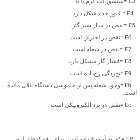
. G14
=
E3
سنسور آب گرم
.
=
E4
فیوز حد مشکل دارد
=
E5
نقص در مدار شیر گاز.
=
E6
نقص در احتراق است.
.
= E7
نقص در شعله است
.
= E8
فشار گاز مشکل دارد
.
=
E9
یخ‌زدگی رخ‌داده است
=
Eb
وجود شعله پس از خاموشی دستگاه باقی مانده
.
است
.
=
Ec
نقص در برد الکترونیکی است
.
=
EP
کمبود آب رخ‌ داده است
برای رفع کدهای ارور