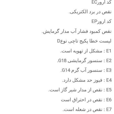
EC
کد ارور
نقص در برد الکتریکی.
EP
کد ارور
نقص کمبود فشار آب مدار گرمایش.
D
لیست خطا پکیج تاچی نوع
E1
: مشکل از تهویه است.
G18
E2
: سنسور گرمایشی
.
G14
E3
: سنسور آب گرم
.
E4
: فیوز حد مشکل دارد.
E5
: نقص از مدار شیر گاز است.
E6
: نقص در احتراق است
E7
: نقص در شعله است.