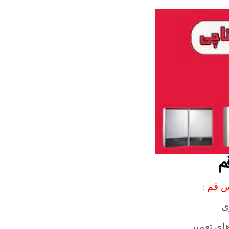
م
:
رس قم
ی
ای تعمیر.