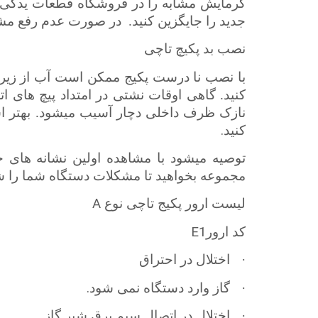
گرمایش مشابه را در فروشگاه قطعات یدکی خری
جدید را جایگزین کنید.
در صورت عدم رفع مشکل 
نصب بد پکیچ تاچی
با نصب نا درست پکیج ممکن است آب از زیر ح
کنید. گاهی اوقات نشتی در امتداد پیچ­
های ات
نازک ظرف داخلی دچار آسیب می­شود. بهتر 
.
کنید
توصیه می­شود با مشاهده اولین نشانه­
های خ
مجموعه بخواهید تا مشکلات دستگاه شما را 
A
لیست ارور پکیج تاچی نوع
E1
کد ارور
·
اختلال در احتراق
.
·
گاز وارد دستگاه نمی شود
·
اختلال در اتصال سیم برق شیر گاز