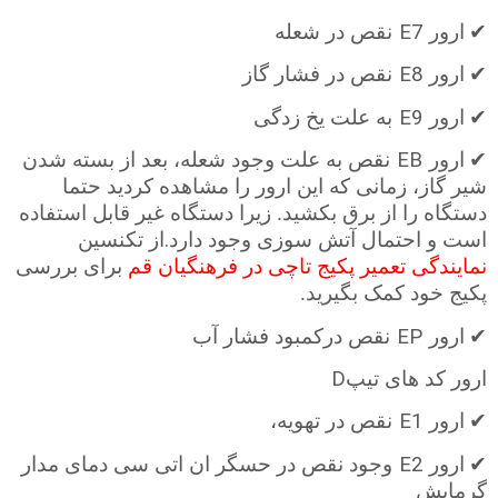
E7
✔
ارور
نقص در شعله
E8
✔
ارور
نقص در فشار گاز
E9
✔
ارور
به علت یخ زدگی
EB
✔
ارور
نقص به علت وجود شعله، بعد از بسته شدن
شیر گاز، زمانی که این ارور را مشاهده کردید حتما
دستگاه را از برق بکشید. زیرا دستگاه غیر قابل استفاده
.
است و احتمال آتش سوزی وجود دارد
از تکنسین
نمایندگی تعمیر پکیج تاچی در فرهنگیان قم
برای بررسی
پکیج خود کمک بگیرید.
EP
✔
ارور
نقص درکمبود فشار آب
D
ارور کد های تیپ
E1
✔
ارور
نقص در تهویه،
E2
✔
ارور
وجود نقص در حسگر ان اتی سی دمای مدار
گرمایش