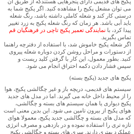
پکیج­
های قدیمی
دارای
پنجره­ایی هستندکه از طریق آن
می ­توان مشعل پکیج را مشاهده کنید. اگر پکیج شما به
درستی کار کند و شعله کاملی داشته باشد، رنگ شعله
باید آبی باشد. هر زمان که رنگ شعله پکیج به زرد تغییر
پیدا کرد، با
نمایندگی تعمیر پکیج تاچی در فرهنگیان قم
.
تماس بگیرید
اگر شعله پکیج خاموش شد، با استفاده از دفترچه راهنما
از دستورات و مراحل روشن کردن دوباره شعله پیروی
کنید. بطور معمول، این کار با گرفتن کلید ریست و
.
سپس فشار دادن دکمه احتراق انجام می شود
پکیج های جدید (پکیج بسته)
سیستم ­های قدیمی، دریچه باز و غیر چگالشی پکیج، هوا
را از محیط داخل خانه می ­گیرند. اما در مدل ­های جدید
پکیج دیواری یا همان سیستم­
های بسته و چگالشی،
هوای پکیج از بیرون تامین می­
شود. این بدین معنی است
که مدل­ های بسته و چگالشی جدید پکیج، معمولا هوای
تازه ­تری را استفاده نموده و در بازدهی و مصرف انرژی
عملکرد بهتری دارند. سری­
های بسته و چگالشی پکیج