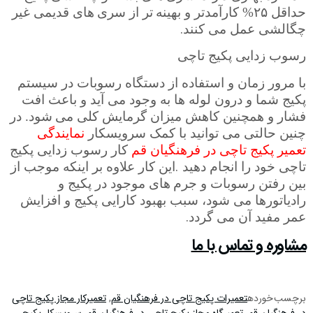
حداقل ۲۵% کارآمدتر و بهینه­
تر از سری­
های قدیمی غیر
.
چگالشی عمل می
کنند
رسوب زدایی پکیج تاچی
با مرور زمان و استفاده از دستگاه رسوبات در سیستم
پکیج شما و درون لوله ­ها به وجود می آید و باعث افت
فشار و همچنین کاهش میزان گرمایش کلی می­
شود. در
چنین حالتی می
توانید با کمک سرویسکار
نمایندگی
تعمیر پکیج تاچی در فرهنگیان قم
کار رسوب زدایی پکیج
.
تاچی خود را انجام دهید
این کار علاوه بر اینکه موجب از
بین رفتن رسوبات و جرم­
های موجود در پکیج و
رادیاتورها می ­شود، سبب بهبود کارایی پکیج و افزایش
.
عمر مفید آن می­ گردد
مشاوره و تماس با ما
برچسب خورده
تعمیرات پکیج تاچی در فرهنگیان قم
,
تعمیرکار مجاز پکیج تاچی
در فرهنگیان قم
,
تعمیرگاه مجاز پکیج تاچی در فرهنگیان قم
,
سرویسکار پکیج