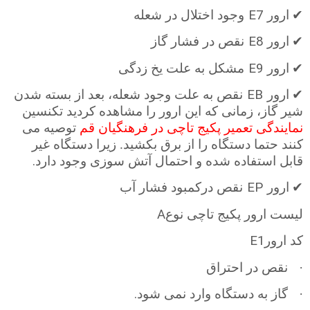
E7
✔
ارور
وجود اختلال در شعله
E8
✔
ارور
نقص در فشار گاز
E9
✔
ارور
مشکل به علت یخ زدگی
EB
✔
ارور
نقص به علت وجود شعله، بعد از بسته شدن
شیر گاز، زمانی که این ارور را مشاهده کردید تکنسین
نمایندگی تعمیر پکیج تاچی در فرهنگیان قم
توصیه می
کنند حتما دستگاه را از برق بکشید. زیرا دستگاه غیر
.
قابل استفاده شده و احتمال آتش سوزی وجود دارد
EP
✔
ارور
نقص درکمبود فشار آب
A
لیست ارور پکیج تاچی نوع
E1
کد ارور
·
نقص در احتراق
.
·
گاز به دستگاه وارد نمی شود