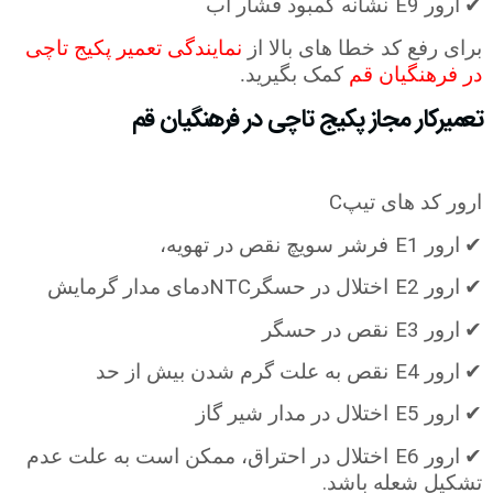
E9
✔
ارور
نشانه کمبود فشار آب
برای رفع کد خطا های بالا از
نمایندگی تعمیر پکیج تاچی
در فرهنگیان قم
کمک بگیرید.
تعمیرکار مجاز پکیج تاچی در فرهنگیان قم
C
ارور کد های تیپ
E1
✔
ارور
فرشر سویچ نقص در تهویه،
NTC
E2
✔
ارور
اختلال در حسگر
دمای مدار گرمایش
E3
✔
ارور
نقص در حسگر
E4
✔
ارور
نقص به علت گرم شدن بیش از حد
E5
✔
ارور
اختلال در مدار شیر گاز
E6
✔
ارور
اختلال در احتراق، ممکن است به علت عدم
.
تشکیل شعله باشد