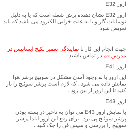
ارور
E32
ارور
E32
نشان دهنده پرش شعله است که یا به دلیل
نوسانات گاز و یا به علت خرابی الکترود می باشد که باید
تعویض شود
جهت انجام این کار با
نمایندگی تعمیر پکیج ایساتیس در
مدرس قم
در تماس باشید .
ارور
E41
این ارور با به وجود آمدن مشکل در سوییچ پرشر هوا
نمایش داده می شود . که لازم است پرشر سویٔیچ را باز
کنید تا این ارور از بین رود .
ارور
E43
با نمایش ارور
E43
می توان به تاخیر در بسته بودن
پرشر سویٔیچ پی برد . برای رفع این ارور ابتدا پرشر
سویٔیچ را بررسی و سپس فن را چک کنید
.