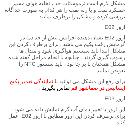
مشکل لازم است ترموستات حد ، تخلیه هوای مسیر ،
عملکرد پمپ و یا رله پمپ را هر کدام به صورت جداگانه
بررسی کرده و مشکل را برطرف نمایید .
ارور
E02
ارور
E02
نشان دهنده افزایش بیش از حد دما در
گرمایش رفت پکیج می باشد . برای برطرف کردن این
مشکل ابتدا باید سیستم هواگیری شود و مبدل ها
رسوب گیری گردند . چنانچه با انجام مراحل گفته شده
مشکل همچنان پا بر جا بود ، باید سنسور
NTC
را
تعویض نمایید
.
برای رفع این مشکل می توانید با
نمایندگی تعمیر پکیج
ایساتیس در صفاشهر قم
تماس بگیرید .
ارور
E03
این ارور با تغییر دمای آب گرم نمایش داده می شود .
برای برطرف کردن این ارور مطابق با ارور
E02
عمل
کنید
.