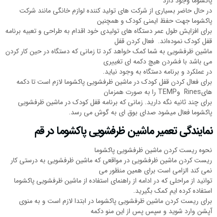
پاکشوما وجود دارد
در حال حاضر بسیاری از شرکت های تولید کننده لوازم خانگی مانند شرکت
پاکشوما جهت حفظ ایمنی کودک و همچنین
برای افزایش طول عمر دستگاه های تولیدی خود اقدام به طراحی و تعبیه برنامه
قفل کودک نموده‌اند. فعال کردن قفل
ماشین ظرفشویی به شما کمک خواهد کرد تا زمانی که دستگاه در حین کار کردن
می باشد با فشردن هیچ دکمه ای تغییری
در عملکرد و برنامه دستگاه به وجود نیاید.
برای فعال کردن قفل کودک در ماشین ظرفشویی پاکشوما لازم است تا دکمه
هایRines وTEMP را به صورت همزمان
برای چند ثانیه نگه دارید. زمانی که برنامه قفل کودک در ماشین ظرفشویی
پاکشوما فعال میشود صدای بوق ای به گوش می رسد.
نمایندگی تعمیر ماشین ظرفشویی پاکشوما در قم
نحوه ریست کردن ماشین ظرفشویی پاکشوما
ریست کردن ماشین ظرفشویی در مواقعی که ماشین ظرفشویی به درستی کار
نمی کند الزامی است برای همین منظور می
توانید از مراحلی که در ادامه از راهنمای استفاده از ماشین ظرفشویی پاکشوما
استفاده کرده ایم کمک بگیرید.
برای ریست کردن ماشین ظرفشویی پاکشوما در ابتدا لازم است و به منوی
آپشن وارد شوید و سپس پس از این منو دکمه