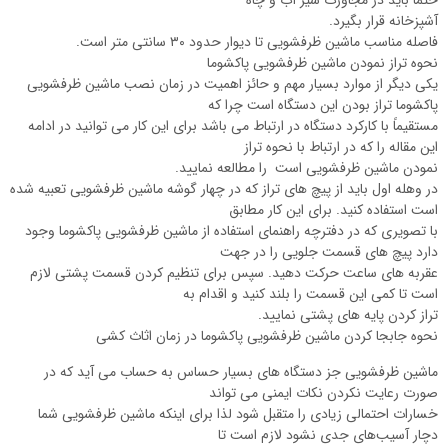
حتماً باید در مجاورت شیر آب و چاه
آشپزخانه قرار بگیرد.
فاصله مناسب ماشین ظرفشویی تا دیوار حدود ۳۰ سانتی متر است.
نحوه تراز نمودن ماشین ظرفشویی پاکشوما
یکی دیگر از موارد بسیار مهم و حائز اهمیت در زمان نصب ماشین ظرفشویی
پاکشوما تراز بودن این دستگاه است چرا که
مستقیماً با کارکرد دستگاه در ارتباط می باشد برای این کار می توانید در ادامه
این مقاله را که در ارتباط با نحوه تراز
نمودن ماشین ظرفشویی است را مطالعه نمایید.
در وهله اول باید از پیچ های تراز که در چهار گوشه ماشین ظرفشویی تعبیه شده
است استفاده کنید. برای این کار مطابق
با تصویری که در دفترچه راهنمای استفاده از ماشین ظرفشویی پاکشوما وجود
دارد پیچ های قسمت جلویی را در جهت
عقربه های ساعت حرکت دهید. سپس برای تنظیم کردن قسمت پشتی لازم
است تا کمی این قسمت را بلند کنید و اقدام به
تراز کردن پایه های پشتی نمایید.
نحوه جابجا کردن ماشین ظرفشویی پاکشوما در زمان اثاث کشی
ماشین ظرفشویی جز دستگاه های بسیار حساس به حساب می آید که در
صورت رعایت نکردن نکات ایمنی می تواند
خسارات احتمالی زیادی را متقبل شود لذا برای اینکه ماشین ظرفشویی شما
دچار آسیب‌های جدی نشود لازم است تا