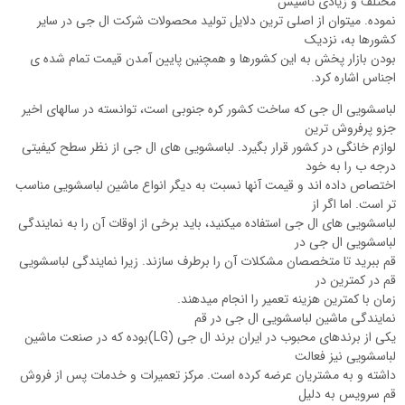
مختلف و زیادی تاسیس
نموده. میتوان از اصلی ترین دلایل تولید محصولات شرکت ال جی در سایر
کشورها به، نزدیک
بودن بازار پخش به این کشورها و همچنین پایین آمدن قیمت تمام شده ی
اجناس اشاره کرد.
لباسشویی ال جی که ساخت کشور کره جنوبی است، توانسته در سال‏های اخیر
جزو پرفروش ترین
لوازم خانگی در کشور قرار بگیرد. لباسشویی‏ های ال جی از نظر سطح کیفیتی
درجه ب را به خود
اختصاص داده اند و قیمت آن‏ها نسبت به دیگر انواع ماشین لباسشویی مناسب
تر است. اما اگر از
لباسشویی‏ های ال جی استفاده می‏کنید، باید برخی از اوقات آن را به نمایندگی
لباسشویی ال جی در
قم ببرید تا متخصصان مشکلات آن را برطرف سازند. زیرا نمایندگی لباسشویی
قم در کمترین در
زمان با کمترین هزینه تعمیر را انجام میدهند.
نمایندگی ماشین لباسشویی ال جی در قم
یکی از برندهای محبوب در ایران برند ال جی (LG)بوده که در صنعت ماشین
لباسشویی نیز فعالت
داشته و به مشتریان عرضه کرده است. مرکز تعمیرات و خدمات پس از فروش
قم سرویس به دلیل