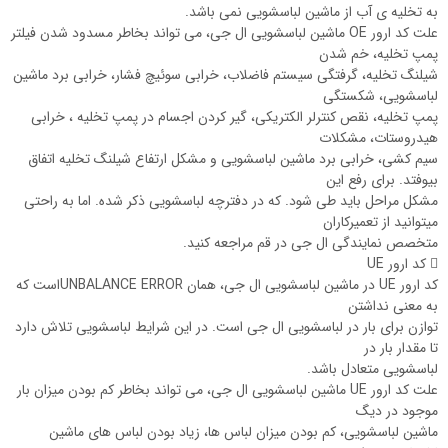
به تخلیه ی آب از ماشین لباسشویی نمی باشد.
علت کد ارور OE ماشین لباسشویی ال جی، می تواند بخاطر مسدود شدن فیلتر
پمپ تخلیه، خم شدن
شیلنگ تخلیه، گرفتگی سیستم فاضلاب، خرابی سوئیچ فشار، خرابی برد ماشین
لباسشویی، شکستگی
پمپ تخلیه، نقص کنترلر الکتریکی، گیر کردن اجسام در پمپ تخلیه ، خرابی
هیدروستات، مشکلات
سیم کشی، خرابی برد ماشین لباسشویی و مشکل ارتفاع شیلنگ تخلیه اتفاق
بیوفتد. برای رفع این
مشکل مراحل باید طی شود. که در دفترچه لباسشویی ذکر شده. اما به راحتی
میتوانید از تعمیرکاران
متخصص نمایندگی ال جی در قم مراجعه کنید.
 کد ارور UE
کد ارور UE در ماشین لباسشویی ال جی، همان UNBALANCE ERRORاست که
به معنی نداشتن
توازن برای بار در لباسشویی ال جی است. در این شرایط لباسشویی تلاش دارد
تا مقدار بار در
لباسشویی متعادل باشد.
علت کد ارور UE ماشین لباسشویی ال جی، می تواند بخاطر کم بودن میزان بار
موجود در دیگ
ماشین لباسشویی، کم بودن میزان لباس ها، زیاد بودن لباس های ماشین