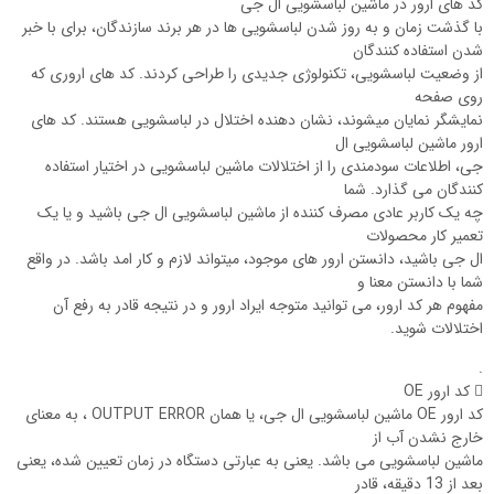
کد های ارور در ماشین لباسشویی ال جی
با گذشت زمان و به روز شدن لباسشویی ها در هر برند سازندگان، برای با خبر
شدن استفاده کنندگان
از وضعیت لباسشویی، تکنولوژی جدیدی را طراحی کردند. کد های اروری که
روی صفحه
نمایشگر نمایان میشوند، نشان دهنده اختلال در لباسشویی هستند. کد های
ارور ماشین لباسشویی ال
جی، اطلاعات سودمندی را از اختلالات ماشین لباسشویی در اختیار استفاده
کنندگان می گذارد. شما
چه یک کاربر عادی مصرف کننده از ماشین لباسشویی ال جی باشید و یا یک
تعمیر کار محصولات
ال جی باشید، دانستن ارور های موجود، میتواند لازم و کار امد باشد. در واقع
شما با دانستن معنا و
مفهوم هر کد ارور، می توانید متوجه ایراد ارور و در نتیجه قادر به رفع آن
اختلالات شوید.
.
 کد ارور OE
کد ارور OE ماشین لباسشویی ال جی، یا همان OUTPUT ERROR ، به معنای
خارج نشدن آب از
ماشین لباسشویی می باشد. یعنی به عبارتی دستگاه در زمان تعیین شده، یعنی
بعد از 13 دقیقه، قادر