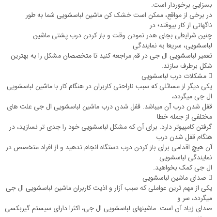
بسزایی برخوردار است.
در برخی از مواقع، ممکن است خشک کن ماشین لباسشویی شما به طور
ناگهانی از کار بیوفتد؛ در
چنین شرایطی بجای هدر نمودن وقت و باز کردن درب پشتی ماشین
لباسشویی، سریعا به نمایندگی
تعمیر لباسشویی ال جی در قم مراجعه کنید تا متخصصان مشکل را به بهترین
شکل برطرف سازند.
 مشکلات درب لباسشویی
یکی دیگر از مسائلی که سبب ناراحتی کاربران در هنگام کار با ماشین لباسشویی
ال جی می‏گردد،
قفل شدن درب آن می‏باشد. قفل شدن درب ماشین لباسشویی ال جی علت ‏های
مختلفی از جمله خطا
گرفتن کامپیوتر دارد. برای آن که مشکل لباسشویی خود را جدی تر نسازید، در
هنگام قفل شدن درب
آن هیچ اقدامی برای باز کردن درب دستگاه انجام ندهید و از افراد متخصص در
نمایندگی لباسشویی
ال جی کمک بخواهید.
 صدای ماشین لباسشویی
یکی از مهم ترین عواملی که سبب آزار و اذیت کاربران ماشین لباسشویی ال جی
می‏گردد، سر و
صدای زیاد آن است. ماشین‏های لباسشویی ال جی، اکثرا دارای سیستم گیربکسی