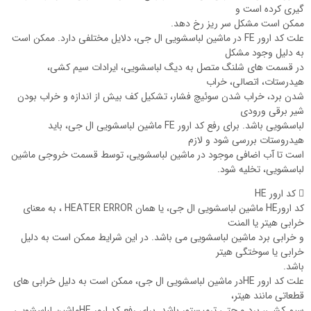
گیری کرده است و
ممکن است مشکل سر ریز رخ دهد.
علت کد ارور FE در ماشین لباسشویی ال جی، دلایل مختلفی دارد. ممکن است
به دلیل وجود مشکل
در قسمت های شلنگ متصل به دیگ لباسشویی، ایرادات سیم کشی،
هیدرستات، اتصالی، خراب
شدن برد، خراب شدن سوئیچ فشار، تشکیل کف بیش از اندازه و خراب بودن
شیر برقی ورودی
لباسشویی باشد. برای رفع کد ارور FE ماشین لباسشویی ال جی، باید
هیدروستات بررسی شود و لازم
است تا آب اضافی موجود در ماشین لباسشویی، توسط قسمت خروجی ماشین
لباسشویی، تخلیه شود.
 کد ارور HE
کد ارورHE ماشین لباسشویی ال جی، یا همان HEATER ERROR ، به معنای
خرابی هیتر یا المنت
و خرابی برد ماشین لباسشویی می باشد. در این شرایط ممکن است به دلیل
خرابی یا سوختگی هیتر
باشد.
علت کد ارور HEدر ماشین لباسشویی ال جی، ممکن است به دلیل خرابی های
قطعاتی مانند هیتر،
سیم کشی، برد و حتی ترمیستور باشد. برای رفع کد ارور HEماشین لباسشویی