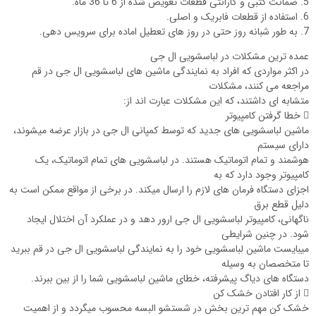
5. ضمانت کتبی و گارانتی قطعات تعویض شده از 6 تا 36 ماه.
6. استفاده از قطعات فابریک و اصلی.
7. به طور شبانه روز حتی در روز های تعطیل اماده برای سرویس دهی.
عمده ترین مشکلات در لباسشویی ال جی
در اکثر مواردی که افراد به نمایندگی ماشین های لباسشویی ال جی در قم
مراجعه می کنند، مشکلات
متشابه ای داشتند، که این مشکلات عبارت اند از:
 خطا گرفتن کامپیوتر
ماشین لباسشویی ‏های جدید که توسط کمپانی ال جی در بازار عرضه می‏شوند،
دارای سیستم
هوشمند و تمام اتوماتیک هستند. در لباسشویی‏ های تمام اتوماتیک، یک
کامپیوتر وجود دارد که به
اجزای دستگاه فرمان‏ های لازم را ارسال می‏کند. در برخی از مواقع ممکن است به
دلیل قطع برق
ناگهانی، کامپیوتر لباسشویی ال جی ارور دهد و در عملکرد آن اختلال ایجاد
شود. در چنین شرایطی
می‏بایست ماشین لباسشویی خود را به نمایندگی لباسشویی ال جی در قم ببرید
تا متخصصان به وسیله
دستگاه ‏های دیاگ پیشرفته، خطای ماشین لباسشویی شما را از بین ببرند.
 از کار افتادن خشک کن
خشک کن مهم ترین بخش در شستشو البسه محسوب می‏گردد و از اهمیت