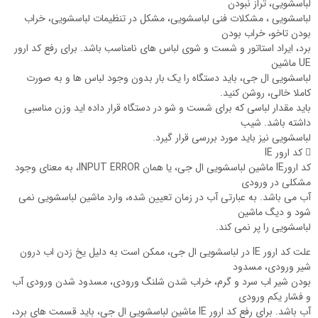
لباسشویی، تراز نبودن
لباسشویی ، مشکلات فنی لباسشویی، مشکل در تنظیمات لباسشویی، خراب
بودن تاخو، خراب بودن
برد، ایراد استاتور و شست و شوی لباس های نامناسب باشد. برای رفع کد ارور
UE ماشین
لباسشویی ال جی، باید دستگاه را یک بار بدون وجود لباس ها و به صورت
کاملا خالی، روشن کنید.
باید مقدار لباسی که برای شست و شو در دستگاه قرار داده اید وزن مناسبی
داشته باشد. شیب
لباسشویی نیز باید مورد بررسی قرار گیرد.
 کد ارور IE
کد ارورIE ماشین لباسشویی ال جی، یا همان INPUT ERROR، به معنای وجود
مشکلی در ورودی
آب می باشد. به عبارتی آب در زمان تعیین شده، وارد ماشین لباسشویی نمی
شود و دیگ ماشین
لباسشویی را پر نمی کند.
علت کد ارور IE در لباسشویی ال جی، ممکن است به دلیل یخ زدن اب درون
شیر ورودی، مسدود
بودن شیر اب سرد و گرم، خراب شدن شلنگ ورودی، مسدود شدن ورودی آب
و فشار یکم ورودی
آب باشد. برای رفع کد ارور IE ماشین لباسشویی ال جی، باید قسمت های برد،