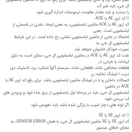
ال جی، باید شیر آب
را ببندید و باید مقدار مقاومت ترموستات اندازه گیری شود.
 کد ارور AE یا AOE
کد ارور AE یا AOE ماشین لباسشویی، به معنی ایجاد نشتی در قسمتی از
لباسشویی است. یعنی
احتمالا در جایی از ماشین لباسشویی نشتی رخ داده است. در این شرایط
لباسشویی ال جی به
صورت خودکار خاموش خواهد شد.
علت کد ارور AE یا AOE در ماشین لباسشویی ال جی، ممکن است به دلیل
ایرادات یا خرابی در
قطعات مختلفی باشد، قطعاتی مانند، سیستم آکوآ استاپ، برد، لاستیک دور
درب، ا شیلنگ تخلیه، ن
اتصالات داخلی و یا در شیلنگ ماشین لباسشویی باشد. برای رفع کد ارور AE یا
AOE در ماشین
لباسشویی ال جی، باید در مرحله اول لباسشویی از برق جدا شود و ورودی های
اب بررسی شود.
اگر لوله های دچار اسیب یا پارگی شده باشد باید تعویض شود.
 کد ارور SE یا 5E
کد ارور SE یا 5E ماشین لباسشویی ال جی، یا همان SENSOR ERROR، به
معنای خطای سنسور