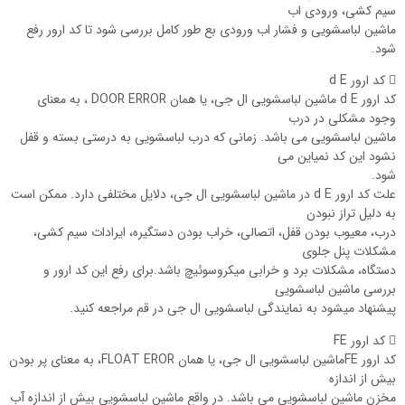
سیم کشی، ورودی اب
ماشین لباسشویی و فشار اب ورودی بع طور کامل بررسی شود تا کد ارور رفع
شود.
 کد ارور d E
کد ارور d E ماشین لباسشویی ال جی، یا همان DOOR ERROR ، به معنای
وجود مشکلی در درب
ماشین لباسشویی می باشد. زمانی که درب لباسشویی به درستی بسته و قفل
نشود این کد نمیاین می
شود.
علت کد ارور d E در ماشین لباسشویی ال جی، دلایل مختلفی دارد. ممکن است
به دلیل تراز نبودن
درب، معیوب بودن قفل، اتصالی، خراب بودن دستگیره، ایرادات سیم کشی،
مشکلات پنل جلوی
دستگاه، مشکلات برد و خرابی میکروسوئیچ باشد.برای رفع این کد ارور و
بررسی ماشین لباسشویی
پیشنهاد میشود به نمایندگی لباسشویی ال جی در قم مراجعه کنید.
 کد ارور FE
کد ارور FEماشین لباسشویی ال جی، یا همان FLOAT EROR، به معنای پر بودن
بیش از اندازه
مخزن ماشین لباسشویی می باشد. در واقع ماشین لباسشویی بیش از اندازه آب