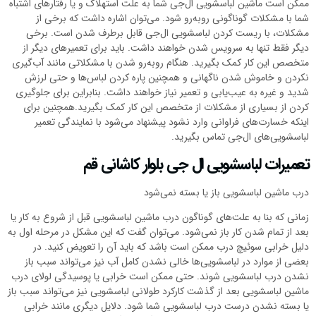
ممکن است ماشین لباسشویی ال‌جی شما به علت استهلاک و یا رفتارهای اشتباه
شما با مشکلات گوناگونی روبه‌رو شود. می‌توان اشاره داشت که برخی از
مشکلات، با ریست کردن لباسشویی ال‌جی قابل برطرف شدن است. برخی
دیگر فقط تنها به سرویس شدن خواهند داشت. باید برای تعمیرهای دیگر از
متخصص این کار کمک بگیرید. هنگام روبه‌رو شدن با مشکلاتی مانند آب‌گیری
نکردن و خاموش شدن ناگهانی و همچنین پاره کردن لباس‌ها و حتی لرزش
شدید و غیره به عیب‌یابی و تعمیر نیاز خواهند داشت. بنابراین برای جلوگیری
کردن از بسیاری از مشکلات از متخصص این کار کمک بگیرید.همچنین برای
اینکه خسارت‌های فراوانی وارد نشود پیشنهاد می‌شود با نمایندگی تعمیر
لباسشویی‌های ال‌جی تماس بگیرید.
تعمیرات لباسشویی ال جی بلوار کاشانی قم
درب ماشین لباسشویی باز یا بسته نمی‌شود
زمانی که بنا به علت‌های گوناگون درب ماشین لباسشویی قبل از شروع به کار یا
بعد از تمام شدن کار باز نمی‌شود. می‌توان گفت که این مشکل در مرحله اول به
دلیل خرابی سوئیچ درب ممکن است باشد که باید آن را تعویض کنید. در
بعضی از موارد در لباسشویی‌ها خالی نشدن کامل آب نیز می‌تواند سبب باز
نشدن درب لباسشویی شوند. حتی ممکن است خرابی یا پوسیدگی لولای درب
ماشین لباسشویی بعد از گذشت کارکرد طولانی لباسشویی نیز می‌تواند سبب باز
یا بسته نشدن درست درب لباسشویی شما شود. دلایل دیگری مانند خرابی