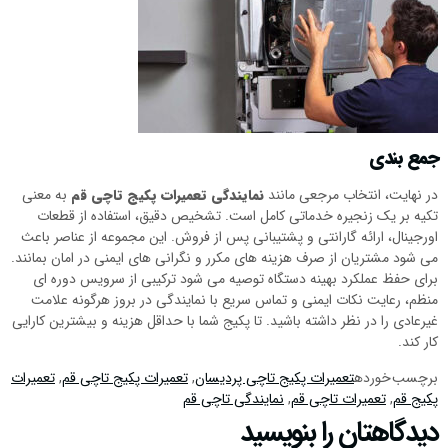
جمع بندی
در نهایت، انتخاب مرجعی مانند
نمایندگی تعمیرات پکیج تاچی قم
به معنی
تکیه بر یک زنجیره خدماتی کامل است. تشخیص دقیق، استفاده از قطعات
اورجینال، ارائه گارانتی و پشتیبانی پس از فروش. این مجموعه از عناصر باعث
می شود مشتریان از صرف هزینه های مکرر و نگرانی های ایمنی در امان بمانند.
برای حفظ عملکرد بهینه دستگاه توصیه می شود ترکیبی از سرویس دوره ای
منظم، رعایت نکات ایمنی و تماس سریع با نمایندگی در بروز هرگونه علامت
غیرعادی را در نظر داشته باشید. تا پکیج شما با حداقل هزینه و بیشترین کارایی
کار کند.
برچسب خورده
تعمیرات پکیج تاچی پردیسان
,
تعمیرات پکیج تاچی قم
,
تعمیرات
پکیج قم
,
تعمیرات تاچی قم
,
نمایندگی تاچی قم
دیدگاهتان را بنویسید