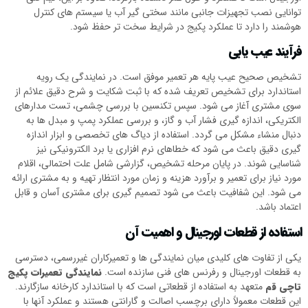
توانایی نصب تجهیزات جانبی مانند سختی گیر آب یا سیستم های کنترل
هوشمند را دارد تا عملکرد پکیج در شرایط سخت تر حفظ شود.
فرآیند عیب یابی
تشخیص صحیح عیب پایه هر تعمیر موفق است. در نمایندگی یک رویه
استاندارد برای تشخیص تعریف شده که با ثبت شکایت و شرح دقیق علائم از
سوی مشتری آغاز می شود. سپس تکنسین با بررسی چشمی، تست مدارهای
الکتریکی، اندازه گیری فشار آب و گاز، و بررسی عملکرد پمپ و مبدل ها به
دنبال منشاء مشکل می گردد. استفاده از دیاگ های تخصصی و ابزار اندازه
گیری دقیق باعث می شود که خطاهای نرم افزاری یا برد الکترونیکی نیز
شناسایی شوند. در پایان مرحله تشخیص، گزارشی شامل علت احتمالی، اقلام
مورد نیاز برای تعمیر و برآورد هزینه و زمان مورد انتظار تهیه و به مشتری ارائه
می شود. این شفافیت باعث می شود تصمیم گیری برای مشتری آسان و قابل
اعتماد باشد.
استفاده از قطعات اورجینال و اهمیت آن
یکی از تفاوت های کلیدی میان نمایندگی ها و تعمیرکاران غیررسمی، دسترسی
به قطعات اورجینال و رفرنس های فنی سازنده است.
نمایندگی تعمیرات پکیج
تاچی قم
متعهد به استفاده از قطعاتی است که با استاندارد کارخانه سازگارند.
این قطعات معمولاً دارای برچسب اصالت و گارانتی هستند و عملکرد آنها با