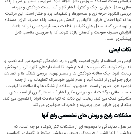
براساس شدت استفاده سرویس کامل انجام شود. سرویس شامل بررسی و پاک
سازی مبدل حرارتی، چک و کنترل فشار گاز و آب، تست دودکش و تهویه،
بررسی الکترود جرقه زن و سنسورها، و تنظیمات برد و فشار است. این مراقبت
ها نه تنها احتمال خرابی ناگهانی را کاهش می دهند بلکه مصرف انرژی دستگاه
را بهینه می کنند. مبدل های کثیف یا قطعات نیمه فرسوده می توانند باعث
افزایش مصرف سوخت و کاهش بازده شوند. که با سرویس مناسب قابل
پیشگیری است.
نکات ایمنی
ایمنی در استفاده از پکیج اهمیت بالایی دارد. نمایندگی توصیه می کند نصب و
تعمیرات توسط تکنسین مجاز انجام شود. تا استانداردهای گازرسانی و دودکش
رعایت شود. چک سالانه دودکش ها و مسیر تهویه، بررسی شلنگ ها و اتصالات
برای جلوگیری از نشت آب، و عدم تغییر خودسرانه تنظیمات برد از جمله
توصیه های ضروری است. همچنین، استفاده از شلنگ ها و اتصالات با کیفیت،
نصب صافی برگشت آب و بررسی مکرر فشار آب به جلوگیری از آسیب های
مکانیکی کمک می کند. رعایت این نکات نه تنها سلامت افراد را تضمین می کند.
بلکه از بروز خرابی های پرهزینه و خطرناک جلوگیری می کند.
مشکلات رایج و روش های تخصصی رفع آنها
در عمل، نمایندگی با مجموعه ای از مشکلات تکرارشونده مواجه است. که
بخشی از آنها ناشی از فرسودگی طبیعی و بخشی مرتبط با نگهداری نامناسب