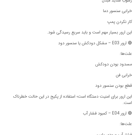
رسوب شدید مبدل
خرابی سنسور دما
کار نکردن پمپ
این ارور بسیار مهم است و باید سریع رسیدگی شود.
🔴 ارور E03 – مشکل دودکش یا سنسور دود
علت‌ها:
مسدود بودن دودکش
خرابی فن
قطع بودن سنسور دود
این ارور برای امنیت دستگاه است؛ استفاده از پکیج در این حالت خطرناک
است.
🔴 ارور E04 – کمبود فشار آب
علت‌ها:
فشار آب ورودی پایین