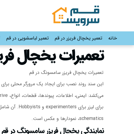
خانه
تعمیر یخچال فریزر در قم
تعمیر لباسشویی در قم
ت
تعمیرات یخچال فریزر سام
تعمیرات یخچال فریزر سامسونگ در قم
این سند روند نصب برای ایجاد یک مرورگر محلی برای ی
می‌کشد: ایمنی، اطلاعات، پیوندها، قطعات، انواع، Drive، ساخت‌وساز – یک راهنمای عملی
برای لیزر برای experimenters و Hobbyists. آن شامل مجموعه‌ای از فایل‌های HTML و
schematics، نمودارها و عکس است.
نمایندگی یخچال فریزر سامسونگ در قم