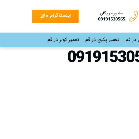
مشاوره رایگان
اینستاگرام ما
09191530565
 در قم
تعمیر پکیج در قم
تعمیر کولر در قم