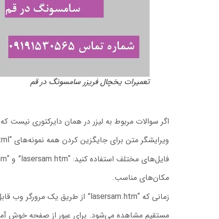
تعمیرات یخچال فریزر سامسونگ در قم
اگر سوالات مربوط به لیزر در همان دایرکتوری نیست که صفحه آغ
ویرایشگر متن برای جایگزین کردن همه نمونه‌های “index.html” و “sammenu.htm” در
فایل‌های مختلف استفاده کنید: “lasersam.htm” و “laserpic.htm” با لینک‌هایی به
مکان‌های مناسب.
زمانی که “lasersam.htm” از طریق یک مرورگر وب قابل‌دسترسی است، همه چیز به طور
مستقیم مشاهده می‌شود. برای عبور از صفحه خوش آمد