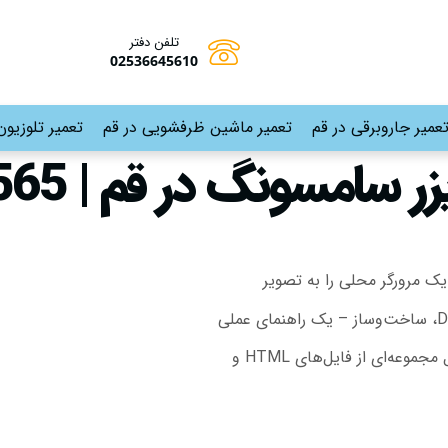
تلفن دفتر
02536645610
عمیر جاروبرقی در قم
تعمیر ماشین ظرفشویی در قم
تعمیر تلوزیون
سونگ در قم | 09191530565
ک مرورگر محلی را به تصویر