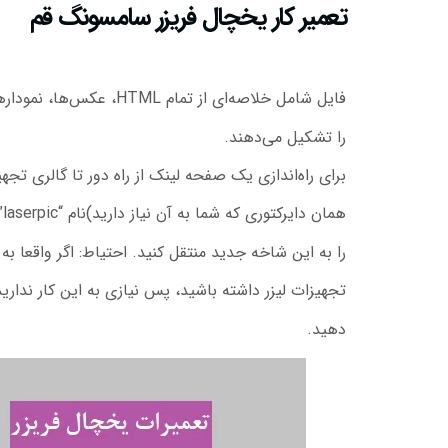
تعمیر کار یخچال فریزر سامسونگ قم
فایل شامل خلاصه‌ای از تمام HTML، عکس‌ها، نمودارها و schematics است که این نسخه
را تشکیل می‌دهند.
برای راه‌اندازی یک صفحه لینک از راه دور تا گالری تجه
همان دایرکتوری که شما به آن نیاز دارید)نام “laserpic” را ایجاد کنید و فایل “laserpic.htm”
را به این شاخه جدید منتقل کنید. احتیاط: اگر واقعا ب
تجهیزات لیزر داشته باشید، پس نیازی به این کار ندارید 
دهید.