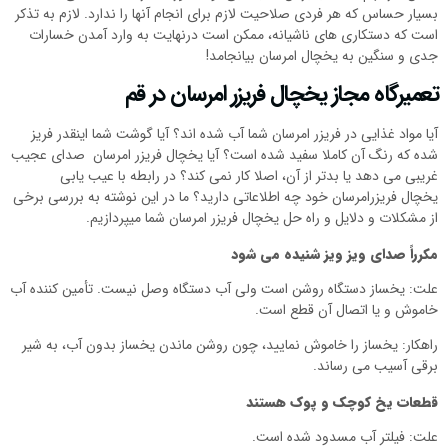
بسیار حساس که هر فردی صلاحیت لازم برای انجام آنها را ندارد. لازم به تذکر
است که دستکاری های ناشیانه، ممکن است درنهایت به وارد آمدن خسارات
جدی و سنگین به یخچال امرسان بیانجامد!
تعمیرگاه مجاز یخچال فریزر امرسان در قم
آیا مواد غذایی در فریزر امرسان شما آب شده اند؟ آیا گوشت شما اینقدر فریز
شده که رنگ آن کاملا سفید شده است؟ آیا یخچال فریزر امرسان صدای عجیب
غریبی می دهد یا بدتر از آن، اصلا کار نمی کند؟ در رابطه با عیب یابی
یخچال فریزرامرسان خود چه اطلاعاتی دارید؟ ما در این نوشته به بررسی برخی
از مشکلات و دلایل و راه حل یخچال فریزر امرسان شما میپردازیم.
مکرراً صدای ویز ویز شنیده می شود
علت‌: یخساز دستگاه روشن است ولی آب دستگاه وصل نیست. تأمین کننده آب
خاموش و یا اتصال آن قطع است.
راهکار: یخساز را خاموش نمایید، چون روشن ماندن یخساز بدون آب، به شیر
برقی آسیب می رساند.
قطعات یخ کوچک و پوک هستند
علت‌: فیلتر آب مسدود شده است.