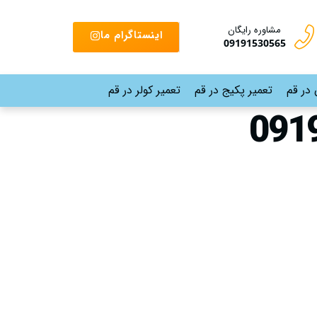
مشاوره رایگان
اینستاگرام ما
09191530565
 در قم
تعمیر پکیج در قم
تعمیر کولر در قم