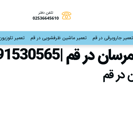
تلفن دفتر
02536645610
عمیر جاروبرقی در قم
تعمیر ماشین ظرفشویی در قم
تعمیر تلوزیون
ر قم |09191530565
 در قم