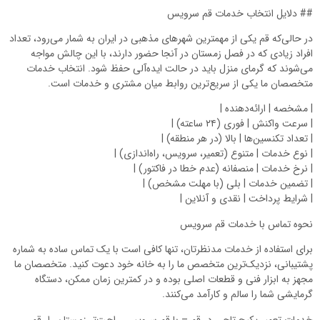
## دلایل انتخاب خدمات قم سرویس
در حالی‌که قم یکی از مهمترین شهرهای مذهبی در ایران به شمار می‌رود، تعداد
افراد زیادی که در فصل زمستان در آنجا حضور دارند، با این چالش مواجه
می‌شوند که گرمای منزل باید در حالت ایده‌آلی حفظ شود. انتخاب خدمات
متخصصان ما یکی از سریع‌ترین روابط میان مشتری و خدمات است.
| مشخصه | ارائه‌دهنده |
| سرعت واکنش | فوری (۲۴ ساعته) |
| تعداد تکنسین‌ها | بالا (در هر منطقه) |
| نوع خدمات | متنوع (تعمیر، سرویس، راه‌اندازی) |
| نرخ خدمات | منصفانه (عدم خطا در فاکتور) |
| تضمین خدمات | بلی (با مهلت مشخص) |
| شرایط پرداخت | نقدی و آنلاین |
نحوه تماس با خدمات قم سرویس
برای استفاده از خدمات مدنظرتان، تنها کافی است با یک تماس ساده به شماره
پشتیبانی، نزدیک‌ترین متخصص ما را به خانه خود دعوت کنید. متخصصان ما
مجهز به ابزار فنی و قطعات اصلی بوده و در کمترین زمان ممکن، دستگاه
گرمایشی شما را سالم و کارآمد می‌کنند.
خدمات تعمیر پکیج تاچی در قم – با قم سرویس، راحت‌تر زمستان را رقم