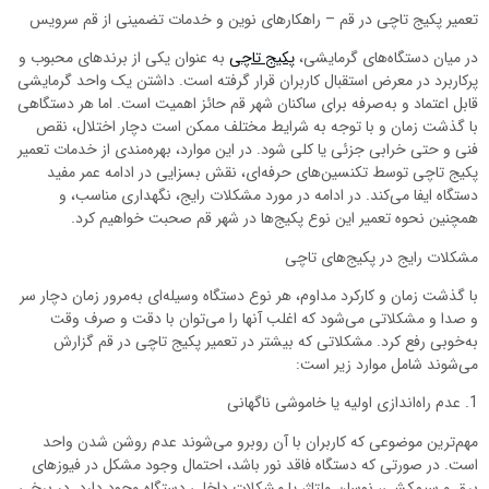
تعمیر پکیج تاچی در قم – راهکارهای نوین و خدمات تضمینی از قم سرویس
در میان دستگاه‌های گرمایشی،
پکیج تاچی
به عنوان یکی از برندهای محبوب و
پرکاربرد در معرض استقبال کاربران قرار گرفته است. داشتن یک واحد گرمایشی
قابل اعتماد و به‌صرفه برای ساکنان شهر قم حائز اهمیت است. اما هر دستگاهی
با گذشت زمان و با توجه به شرایط مختلف ممکن است دچار اختلال، نقص
فنی و حتی خرابی جزئی یا کلی شود. در این موارد، بهره‌مندی از خدمات تعمیر
پکیج تاچی توسط تکنسین‌های حرفه‌ای، نقش بسزایی در ادامه عمر مفید
دستگاه ایفا می‌کند. در ادامه در مورد مشکلات رایج، نگهداری مناسب، و
همچنین نحوه تعمیر این نوع پکیج‌ها در شهر قم صحبت خواهیم کرد.
مشکلات رایج در پکیج‌های تاچی
با گذشت زمان و کارکرد مداوم، هر نوع دستگاه وسیله‌ای به‌مرور زمان دچار سر
و صدا و مشکلاتی می‌شود که اغلب آنها را می‌توان با دقت و صرف وقت
به‌خوبی رفع کرد. مشکلاتی که بیشتر در تعمیر پکیج تاچی در قم گزارش
می‌شوند شامل موارد زیر است:
1. عدم راه‌اندازی اولیه یا خاموشی ناگهانی
مهم‌ترین موضوعی که کاربران با آن روبرو می‌شوند عدم روشن شدن واحد
است. در صورتی که دستگاه فاقد نور باشد، احتمال وجود مشکل در فیوزهای
برق و سیم‌کشی، نوسان ولتاژ، یا مشکلات داخلی دستگاه وجود دارد. در برخی