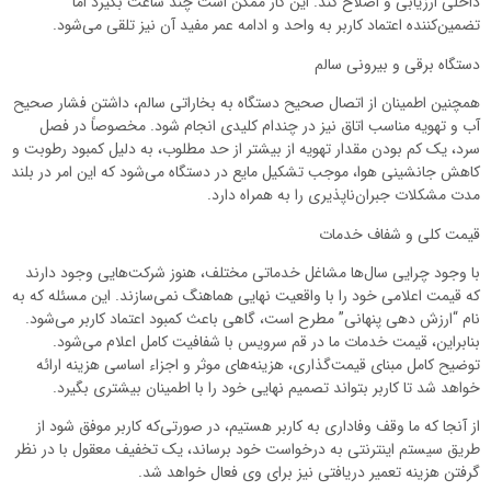
داخلی ارزیابی و اصلاح کند. این کار ممکن است چند ساعت بگیرد اما
تضمین‌کننده اعتماد کاربر به واحد و ادامه عمر مفید آن نیز تلقی می‌شود.
دستگاه برقی و بیرونی سالم
همچنین اطمینان از اتصال صحیح دستگاه به بخاراتی سالم، داشتن فشار صحیح
آب و تهویه مناسب اتاق نیز در چندام کلیدی انجام شود. مخصوصاً در فصل
سرد، یک کم بودن مقدار تهویه از بیشتر از حد مطلوب، به دلیل کمبود رطوبت و
کاهش جانشینی هوا، موجب تشکیل مایع در دستگاه می‌شود که این امر در بلند
مدت مشکلات جبران‌ناپذیری را به همراه دارد.
قیمت کلی و شفاف خدمات
با وجود چرایی سال‌ها مشاغل خدماتی مختلف، هنوز شرکت‌هایی وجود دارند
که قیمت اعلامی خود را با واقعیت نهایی هماهنگ نمی‌سازند. این مسئله که به
نام “ارزش دهی پنهانی” مطرح است، گاهی باعث کمبود اعتماد کاربر می‌شود.
بنابراین، قیمت خدمات ما در قم سرویس با شفافیت کامل اعلام می‌شود.
توضیح کامل مبنای قیمت‌گذاری، هزینه‌های موثر و اجزاء اساسی هزینه ارائه
خواهد شد تا کاربر بتواند تصمیم نهایی خود را با اطمینان بیشتری بگیرد.
از آنجا که ما وقف وفاداری به کاربر هستیم، در صورتی‌که کاربر موفق شود از
طریق سیستم اینترنتی به درخواست خود برساند، یک تخفیف معقول با در نظر
گرفتن هزینه تعمیر دریافتی نیز برای وی فعال خواهد شد.