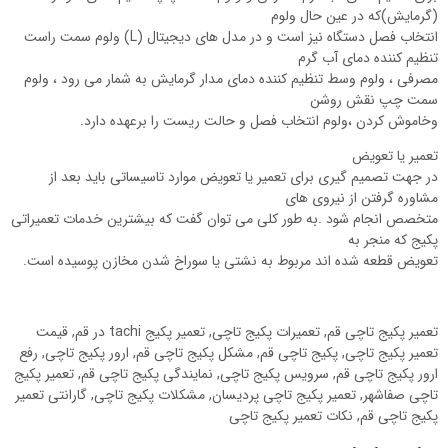
(گرمایش)که در عین حال ولوم
انتخاب فصل دستگاه نیز است و در مدل های دیجیتال (L) ولوم سمت راست
تنظیم کننده دمای آب گرم
مصرفی ، ولوم وسط تنظیم کننده دمای مدار گرمایش به شمار می رود ، ولوم
سمت چپ نقش روشن
وخاموش کردن ،ولوم انتخاب فصل و حالت ریست را برعهده دارد.
تعمیر یا تعویض
در جهت تصمیم گیری برای تعمیر یا تعویض موارد تاسیساتی باید بعد از
مشاوره گرفتن از نیروی های
متخصص انجام شود .به طور کلی می توان گفت که بیشترین خدمات تعمیراتی
پکیج که منجر به
تعویض قطعه شده اند مربوط به نشتی یا سوراخ شدن مخازن پوسیده است.
تعمیر پکیج تاچی قم, تعمیرات پکیج تاچی, تعمیر پکیج tachi در قم, قیمت
تعمیر پکیج تاچی, پکیج تاچی قم, مشکل پکیج تاچی قم, ارور پکیج تاچی, رفع
ارور پکیج تاچی قم, سرویس پکیج تاچی, نمایندگی پکیج تاچی قم, تعمیر پکیج
تاچی صفاشهر, تعمیر پکیج تاچی پردیسان, مشکلات پکیج تاچی, گارانتی تعمیر
پکیج تاچی قم, نکات تعمیر پکیج تاچی