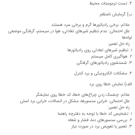
۴. تست ترموستات محیط
ب) گرمایش نامنظم
· علائم: برخی رادیاتورها گرم و برخی سرد هستند
· علل احتمالی: عدم تنظیم شیرهای تعادلی، هوا در سیستم، گرفتگی موضعی
لوله‌ها
· راه حل تعمیر:
۱. تنظیم شیرهای تعادلی روی رادیاتورها
۲. هواگیری کامل سیستم
۳. شستشوی رادیاتورهای گرفتگی
۴. مشکلات الکترونیکی و برد کنترل
الف) نمایش خطا روی برد
· علائم: چشمک زدن چراغ‌های خطا، کد خطا روی نمایشگر
· علل احتمالی: خرابی سنسورها، مشکل در اتصالات، خرابی برد اصلی
· راه حل تعمیر:
۱. تشخیص کد خطا با توجه به دفترچه راهنما
۲. بررسی سنسورهای دما، فشار و شعله
۳. تعمیر یا تعویض برد در صورت نیاز