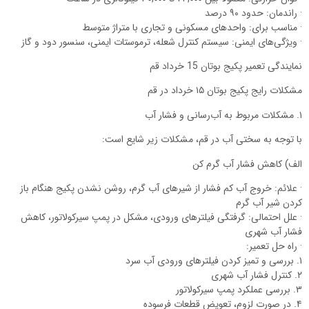
· راندمان: حدود ۹۰ درصد
· مناسب برای: واحدهای مسکونی و تجاری با متراژ متوسط
· ویژگی‌های ایمنی: سیستم کنترل شعله، ترموستات ایمنی، سنسور دود و گاز
نمایندگی تعمیر پکیج بوتان 15 خرداد قم
مشکلات رایج پکیج بوتان ۱۵ خرداد در قم
۱. مشکلات مربوط به آب‌رسانی و فشار آب
با توجه به سختی آب در قم، مشکلات زیر شایع است:
الف) کاهش فشار آب گرم کن
· علائم: خروج آب کم فشار از شیرهای آب گرم، روشن نشدن پکیج هنگام باز
کردن شیر آب گرم
· علل احتمالی: گرفتگی فیلترهای ورودی، مشکل در پمپ سیرکولاتور، کاهش
فشار آب شهری
· راه حل تعمیر:
۱. بررسی و تمیز کردن فیلترهای ورودی آب سرد
۲. کنترل فشار آب شهری
۳. بررسی عملکرد پمپ سیرکولاتور
۴. در صورت لزوم، تعویض قطعات فرسوده