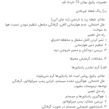
تعمیرات پکیج بوتان 15 خرداد قم
ب) رنگ شعله غیرعادی
· علائم: شعله زرد یا نارنجی (به جای آبی)
· علل احتمالی: عدم هوارسانی کافی، گرفتگی مشعل، تنظیم نبودن نسبت هوا
به سوخت
· راه حل تعمیر:
۱. تمیز کردن کامل مشعل و محفظه احتراق
۲. تنظیم دمپر هوارسانی
۳. بررسی دودکش و مسیر خروجی دود
۳. مشکلات گرمایش محیط
الف) گرم نشدن رادیاتورها
· علائم: پکیج روشن است اما رادیاتورها گرم نمی‌شوند
· علل احتمالی: هواگیری نشده سیستم، خرابی پمپ سیرکولاتور، گرفتگی
لوله‌ها، ترموستات معیوب
· راه حل تعمیر:
۱. هواگیری رادیاتورها و سیستم
۲. بررسی عملکرد پمپ سیرکولاتور
۳. شستشوی شیمیایی سیستم در صورت گرفتگی