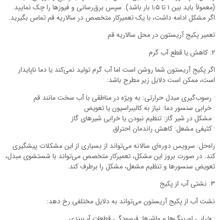
(معمولاً باید بین ۱ تا ۱٫۵ بار باشد). سپس برق‌رسانی و فیوزها را چک نمایید.
اگر مشکل ادامه داشت، با یک تعمیرکار متخصص در سالاریه قم تماس بگیرید.
تعمیر پکیج آریستون در محل سالاریه قم
۲. کاهش یا قطع آب گرم
اگر پکیج آریستون شما روشن است اما آب گرم تولید نمی‌کند یا دما ناپایدار
است، ممکن است دلایل زیر مطرح باشد:
· رسوب‌گیری مبدل حرارتی: به ویژه در مناطقی با آب سخت مانند قم
· خرابی سنسور دما: نیاز به کالیبراسیون یا تعویض
· مشکل در شیر گاز: تنظیم نبودن یا خرابی شیرهای گاز
· کثیفی مشعل: کاهش راندمان احتراق
راه‌حل: سرویس دوره‌ای سالانه می‌تواند از بسیاری از این مشکلات پیشگیری
کند. در صورت بروز این مشکل، تعمیرکار متخصص می‌تواند با شستشوی مبدل،
تعویض سنسورها و تنظیم مشعل، مشکل را برطرف کند.
۳. نشتی آب از پکیج
نشت آب از پکیج آریستون می‌تواند به دلایل مختلفی رخ دهد:
· خرابی اورینگ‌ها و واشرها: فرسودگی قطعات آب‌بندی