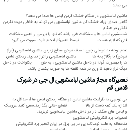
می نماید.
ماشین لباسشویی در هنگام خشک کردن لباس ها صدا می دهد؟
گاهی صدای زیاد خشک کن ماشین لباسشویی می تواند به خاطر رعایت نکردن
نکاتی در هنگام
شتسشوی لباس ها و مشکلات فنی باشد که تنها با بررسی و تعمیر مشکلات
فنی که لازم هست توسط تعمیرکار انجام شود، صورت می گیرد .
عدم توجه به عواملی چون : صاف نبودن سطح زیرین ماشین لباسشویی (تراز
نبودن) با رگلاژ پایه ها ماشین لباسشویی را تراز نمایید. ریختن لباس
ها را بهصورت گوله در داخل ماشین لباسشویی ، به طور یکنواخت در داخل
دیگ قرار دهید تا وزن در همه نقطه ها به صورت یکسان باشد.
تعمیرگاه مجاز ماشین لباسشویی ال جی در شهرک
قدس قم
بی توجهی به ظرفیت ماشین لباس در هنگام ریختن لباس ها آ، حداقل به
اندازه یک کف دست از بالا فضای خالی بگذارید.سعی کنید عروسک
و لباس های سگک دار در داخل ماشین لباسشویی نریزید.
تعمیرات برد الکترونیکی لباسشویی
متاسفانه به علت نوسانات پی در پی برق در ایران تعمیر برد الکترونیکی
لباسشویی بسیار افزایش یافته است.