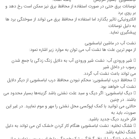
نوسانات برق حتی در صورت استفاده از محافط برق نیز ممکن است رخ دهد و
بر روی برد
الکترونیکی تاثیر بگذارد اما استفاده از محافظ برق می تواند از سوختگی برد ها
به دلیل نوسانات
پیشگیری نماید.
نشت آب در ماشین لباسشویی
از مهم ‌ترین علت ها نشت آب می‌ توان به موارد زیر اشاره نمود:
 شیر ورودی آب: نشت شیر ورودی آب به دلایل زنگ زدگی یا جمع شدن
رسوب در داخل شیر
می‌ تواند باعث نشت آب گردد.
 محافظ درب لباسشویی: محکم نبودن محافظ درب لباسشویی از دیگر دلایل
نشت آب خواهد بود.
 دیگ لباسشویی: اگر دیگ و سبد علت نشتی باشد گزینه‌ها بسیار محدود می
باشند. در چنین
حالتی می ‌توانید با کمک اپوکسی محل نشتی را مهر و موم نمایید. در غیر این
صورت، باید به
فکر خرید دیگ جدید باشید.
 شلنگ تخلیه: نشت لباسشویی هنگام کار کردن خشک کن می‌ تواند به دلیل
شلنگ تخلیه باشد.
شما باید شلنگ را از نظر گرفتگی، ترک خوردگی یا خرابی بررسی نمایید و از