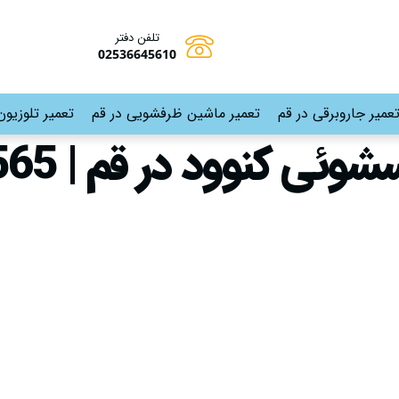
تلفن دفتر
02536645610
عمیر جاروبرقی در قم
تعمیر ماشین ظرفشویی در قم
تعمیر تلوزیون
کنوود در قم | 09191530565