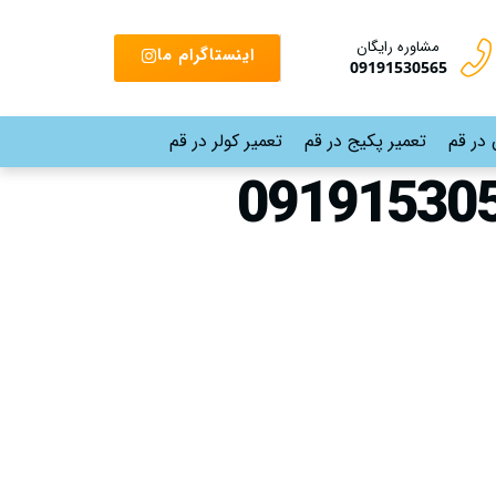
مشاوره رایگان
اینستاگرام ما
09191530565
 در قم
تعمیر پکیج در قم
تعمیر کولر در قم