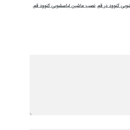
یی کنوود در قم
,
نصب ماشین لباسشویی کنوود قم
,