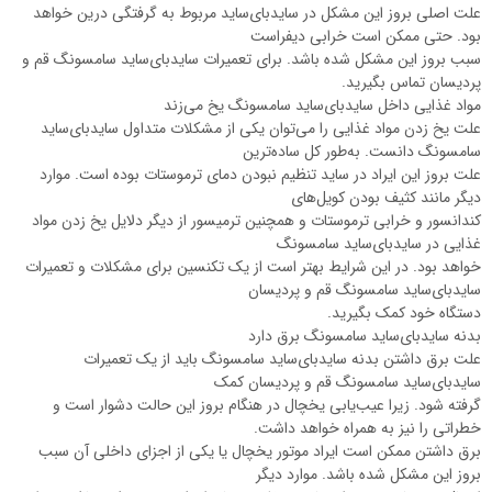
علت اصلی بروز این مشکل در سایدبای‌ساید مربوط به گرفتگی درین خواهد
بود. حتی ممکن است خرابی دیفراست
سبب بروز این مشکل شده باشد. برای تعمیرات سایدبای‌ساید سامسونگ قم و
پردیسان تماس بگیرید.
مواد غذایی داخل سایدبای‌ساید سامسونگ یخ می‌زند
علت یخ زدن مواد غذایی را می‌توان یکی از مشکلات متداول سایدبای‌ساید
سامسونگ دانست. به‌طور کل ساده‌ترین
علت بروز این ایراد در ساید تنظیم نبودن دمای ترموستات بوده است. موارد
دیگر مانند کثیف بودن کویل‌های
کندانسور و خرابی ترموستات و همچنین ترمیسور از دیگر دلایل یخ زدن مواد
غذایی در سایدبای‌ساید سامسونگ
خواهد بود. در این شرایط بهتر است از یک تکنسین برای مشکلات و تعمیرات
سایدبای‌ساید سامسونگ قم و پردیسان
دستگاه خود کمک بگیرید.
بدنه سایدبای‌ساید سامسونگ برق دارد
علت برق داشتن بدنه سایدبای‌ساید سامسونگ باید از یک تعمیرات
سایدبای‌ساید سامسونگ قم و پردیسان کمک
گرفته شود. زیرا عیب‌یابی یخچال در هنگام بروز این حالت دشوار است و
خطراتی را نیز به همراه خواهد داشت.
برق داشتن ممکن است ایراد موتور یخچال یا یکی از اجزای داخلی آن سبب
بروز این مشکل شده باشد. موارد دیگر