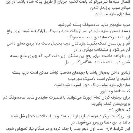
اتصال سیم‌ها نیز می‌تواند باعث تخلیه جریان از طریق بدنه شده باشد. در این
مواقع سبب برق‌دار شدن
سایدبای‌ساید می‌شود.
درب سایدبای‌ساید سامسونگ بسته نمی‌شود
بسته نشدن ساید باید در اسرع وقت مورد رسیدگی قرارگرفته شود. برای رفع
آن با تعمیرات سایدبای‌ساید سامسونگ
قم و پردیسان کمک بگیرید.بازماندن درب یخچال باعث بالا بردن دمای داخل
آن می‌شود و مشکلات دیگری را در
پی خواهد داشت. برای رفع این مشکل اول دقت کنید که چیزی مانع بسته
شدن درب نشده باشد. هنگامی‌که وسایل
زیادی داخل یخچال باشد یا چیدمان مناسب نباشد ممکن است درب بسته
نشود. یا ممکن است لاستیک دور درب
سایدبای‌ساید سامسونگ دچار آسیب شده است.
کد خطاها و یا ارور
برای برطرف کردن تمام ارورها می‌توانید با تعمیرات سایدبای‌ساید سامسونگ قم
و پردیسان کمک بگیرید.
کد خطاي E4
زمانی که حس‌گر ديفراست فريز از کار بيفتد و یا اتصالات يخچال شل شده
باشد با اين خطا روبه‌رو مي‌شويد. در
این شرایط لازم است اول ديفراست را چک کرده و در هنگام نياز تعويض شود.