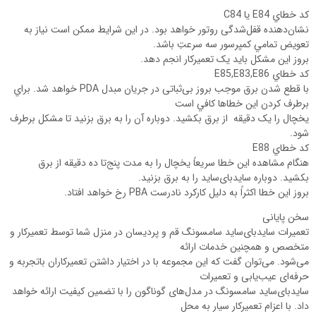
کد خطاي E84 يا C84
نشان‌دهنده قفل‌شدگی روتور خواهد بود. در این شرایط ممکن است نياز به
تعويض تمامي کمپرسور سه سرعتِ باشد.
بروز این مشکل باید يک تعميرکار انجم دهد.
کد خطاي E85,E83,E86
با قطع شدن برق موجب بروز بی‌ثباتی در جريان مبدل PDA خواهد شد. براي
برطرف کردن اين خطاها کافي است
يخچال را يک دقيقه از برق بکشيد. دوباره آن را به برق بزنيد تا مشکل برطرف
شود.
کد خطاي E88
هنگام مشاهده اين خطا سریعاً يخچال را به مدت پنج‌تا ده دقیقه از برق
بکشيد. دوباره سایدبای‌ساید را به برق بزنيد.
بروز اين خطا اکثراً به دليل کارکرد نادرست PBA رخ خواهد افتاد.
سخن پایانی
تعمیرات سایدبای‌ساید سامسونگ قم و پردیسان در منزل شما توسط تعمیرکار و
متخصص و همچنین خدمات ارائه
می‌شود. می‌توان گفت که این مجموعه با در اختیار داشتن تعمیرکاران باتجربه و
حرفه‌ای عیب‌یابی و تعمیرات
سایدبای‌ساید سامسونگ در مدل‌های گوناگون را با تضمین کیفیت ارائه خواهد
داد. با اعزام تعمیرکار سیار به محل