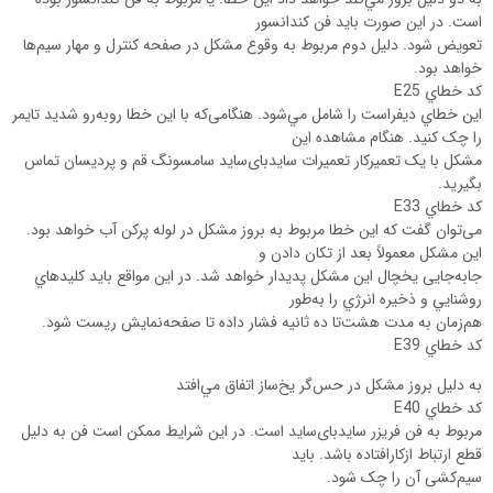
است. در این صورت باید فن کندانسور
تعویض شود. دلیل دوم مربوط به وقوع مشکل در صفحه کنترل و مهار سیم‌ها
خواهد بود.
کد خطاي E25
این خطاي ديفراست را شامل مي‌شود. هنگامی‌که با اين خطا روبه‌رو شديد تايمر
را چک کنید. هنگام مشاهده این
مشکل با يک تعميرکار تعمیرات سایدبای‌ساید سامسونگ قم و پردیسان تماس
بگيريد.
کد خطاي E33
می‌توان گفت که اين خطا مربوط به بروز مشکل در لوله پرکن آب خواهد بود.
این مشکل معمولاً بعد از تکان دادن و
جابه‌جایی يخچال اين مشکل پدیدار خواهد شد. در این مواقع باید کليد‌هاي
روشنايي و ذخیره انرژي را به‌طور
هم‌زمان به مدت هشت‌تا ده ثانیه فشار داده تا صفحه‌نمایش ريست شود.
کد خطاي E39
به دليل بروز مشکل در حس‌گر یخ‌ساز اتفاق مي‌افتد
کد خطاي E40
مربوط به فن فريزر سایدبای‌ساید است. در این شرایط ممکن است فن به دليل
قطع ارتباط ازکارافتاده باشد. باید
سیم‌کشی آن را چک شود.