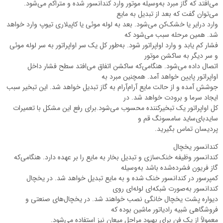
می‌افتد که گاز مبرد به‌وسیله موتور وارد کندانسور شده و متراکم می‌شود.
می‌توان گفت که بعد از تبدیل به مایع
وارد درایر یا خشک‌کن می‌شود. بعد به لوله موئی یا کاپیلاری تیوپ وارد خواهد
شد. همین مرحله سبب می‌شود که
فشار کم یابد و وارد اواپراتور شود. به‌طور کل یک سر اواپراتور به سر لوله موئی
و سر دیگر به ساکشن موتور
اتصال داده می‌شود. هنگامی‌که ساکشن اتفاق می‌افتد سطح فشار داخل
اواپراتور پایین خواهد آمد. همچنین مبرد به
جوشش آمده و از حالت مایع آرام‌آرام به گاز تبدیل خواهد شد. این تبخیر سبب
ایجاد سرما و برودت خواهد شد. در
کل اواپراتور یک تبخیرکننده محسوب می‌شود.برای رفع این مشکل با تعمیرات
سایدبای‌ساید سامسونگ قم و
پردیسان تماس بگیرید.
کندانسور یخچال
کندانسور وظیفه خنک‌سازی و تبدیل بخار به مایع را بر عهده دارد. هنگامی‌که
گاز فریون فشرده‌شده باشد به‌وسیله
کمپرسور در کندانسور خنک شده و به مایع تبدیل خواهد شد. در یخچال
کندانسور به‌صورت شبکه‌ای لوله‌ای روی
دیواره پشت یخچال خانگی نصب خواهند شد. در یخچال‌های صنعتی و
فروشگاهی شبیه رادیاتور ماشین بوده که
معمولاً از یک فن برای بهبود مراحل میعان نیز استفاده می‌شود.