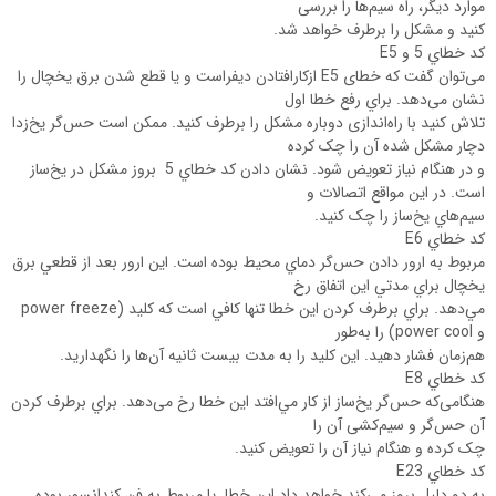
موارد دیگر، راه سيم‌ها را بررسی
کنید و مشکل را برطرف خواهد شد.
کد خطاي 5 و E5
می‌توان گفت که خطای E5 ازکارافتادن ديفراست و يا قطع شدن برق يخچال را
نشان می‌دهد. براي رفع خطا اول
تلاش کنيد با راه‌اندازی دوباره مشکل را برطرف کنيد. ممکن است حس‌گر یخ‌زدا
دچار مشکل شده آن را چک کرده
و در هنگام نياز تعويض شود. نشان دادن کد خطاي 5 بروز مشکل در یخ‌ساز
است. در این مواقع اتصالات و
سيم‌هاي یخ‌ساز را چک کنيد.
کد خطاي E6
مربوط به ارور دادن حس‌گر دماي محيط بوده است. این ارور بعد از قطعي برق
يخچال براي مدتي اين اتفاق رخ
مي‌دهد. براي برطرف کردن اين خطا تنها کافي است که کليد (power freeze
و power cool) را به‌طور
هم‌زمان فشار دهيد. این کلید را به مدت بیست ثانيه آن‌ها را نگهداريد.
کد خطاي E8
هنگامی‌که حس‌گر یخ‌ساز از کار مي‌افتد اين خطا رخ می‌دهد. براي برطرف کردن
آن حس‌گر و سیم‌کشی آن را
چک کرده و هنگام نياز آن را تعویض کنید.
کد خطاي E23
به دو دليل بروز مي‌کند خواهد داد این خطا. یا مربوط به فن کندانسور بوده