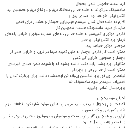
کرد. مانند خاموش شدن یخچال
سامسونگ می‌تواند به علت خرابی محافظ برق و دوشاخ برق و همچنین برد
الکترونیکی خواهد بود. صدای بوق و
آلارم به علت فعال شدن سیستم عیب‌یابی خودکار و هشدار برای تعمیر
سایدبای‌ساید سامسونگ هست. همچنین کار
نکردن موتور یا کمپرسور به علت خرابی رله‌های استارت موتور و خرابی رله‌های
فرمان برد الکترونیکی و حتی
سوختن موتور خواهد بود.
ممکن است کار نکردن یخ‌ساز به دلیل کمبود سرما در فریزر و خرابی حس‌گر
یخ‌ساز و همچنین خرابی گیربکس
مکانیکی برد باشد. باید دقت داشته باشید که با شنیده شدن صدای غیرعادی
ممکن است از خرابی فن و یخ‌زدگی
لوله‌های اوپراتور و یا شکستن پروانه فن ایجادشده باشد. برای برطرف کردن با
تعمیرات سایدبای‌ساید سامسونگ قم
و پردیسان تماس بگیرید.
اجزای مهم یخچال
قطعات مهم یخچال سایدبای‌ساید می‌توان به این موارد اشاره کرد. قطعات مهم
شامل کمپرسور و کندانسور و
اواپراتور و همچنین گاز و ترموستات و موتورفن و ترموفیوز و حتی ترمودیسک و
یا المنتدر بعضی مدل‌ها برد
فرمان با تایمر بوده است. می‌توان گفت که هرکدام از این قطعات وسایل سرما