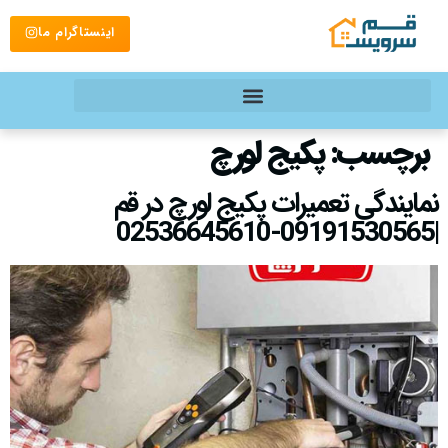
اینستاگرام ما
برچسب:
پکیج لورچ
نمایندگی تعمیرات پکیج لورچ در قم
|09191530565-02536645610