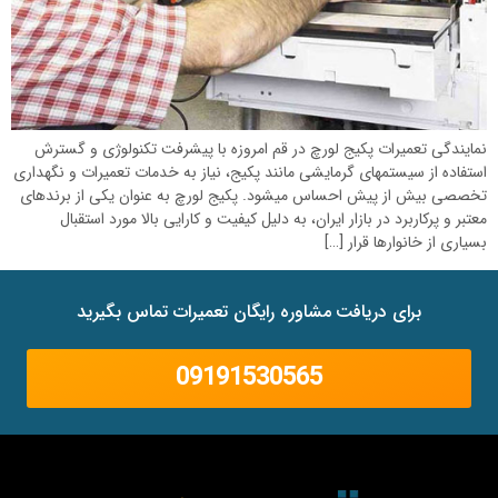
نمایندگی تعمیرات پکیج لورچ در قم امروزه با پیشرفت تکنولوژی و گسترش
استفاده از سیستمهای گرمایشی مانند پکیج، نیاز به خدمات تعمیرات و نگهداری
تخصصی بیش از پیش احساس میشود. پکیج لورچ به عنوان یکی از برندهای
معتبر و پرکاربرد در بازار ایران، به دلیل کیفیت و کارایی بالا مورد استقبال
بسیاری از خانوارها قرار […]
برای دریافت مشاوره رایگان تعمیرات تماس بگیرید
09191530565