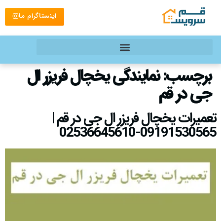
اینستاگرام ما
برچسب:
نمایندگی یخچال فریزر ال
جی در قم
تعمیرات یخچال فریزر ال جی در قم |
09191530565-02536645610