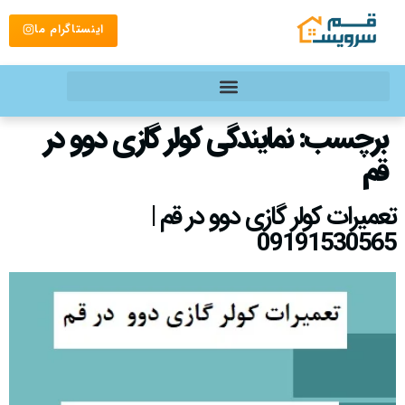
اینستاگرام ما
برچسب:
نمایندگی کولر گازی دوو در
قم
تعمیرات کولر گازی دوو در قم |
09191530565