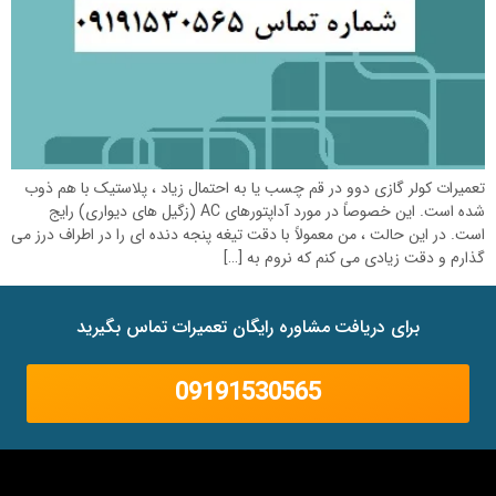
تعمیرات کولر گازی دوو در قم چسب یا به احتمال زیاد ، پلاستیک با هم ذوب
شده است. این خصوصاً در مورد آداپتورهای AC (زگیل های دیواری) رایج
است. در این حالت ، من معمولاً با دقت تیغه پنجه دنده ای را در اطراف درز می
گذارم و دقت زیادی می کنم که نروم به […]
برای دریافت مشاوره رایگان تعمیرات تماس بگیرید
09191530565