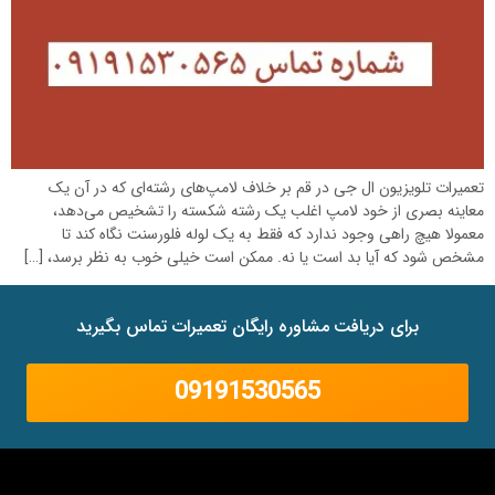
تعمیرات تلویزیون ال جی در قم بر خلاف لامپ‌های رشته‌ای که در آن یک
معاینه بصری از خود لامپ اغلب یک رشته شکسته را تشخیص می‌دهد،
معمولا هیچ راهی وجود ندارد که فقط به یک لوله فلورسنت نگاه کند تا
مشخص شود که آیا بد است یا نه. ممکن است خیلی خوب به نظر برسد، […]
برای دریافت مشاوره رایگان تعمیرات تماس بگیرید
09191530565