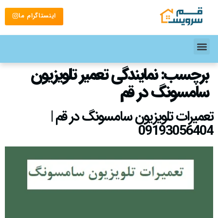
اینستاگرام ما
برچسب:
نمایندگی تعمیر تلویزیون
سامسونگ در قم
تعمیرات تلویزیون سامسونگ در قم |
09193056404