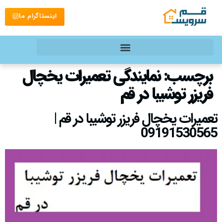
اینستاگرام ما
برچسب:
نمایندگی تعمیرات یخچال
فریزر توشیبا در قم
تعمیرات یخچال فریزر توشیبا در قم |
09191530565