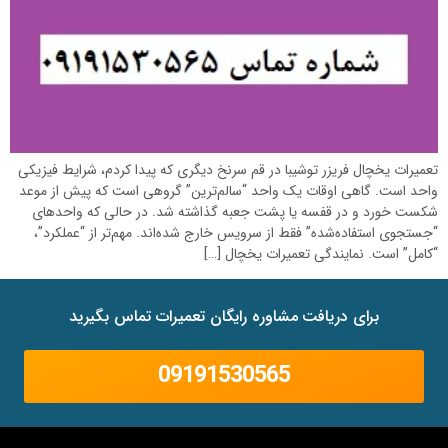
تعمیرات یخچال فریزر توشیبا در قم سرنخ دیگری که پیدا کردم، شرایط فیزیکی
واحد است. گاهی اوقات یک واحد “سالم‌ترین” گروهی است که پیش از موعد
شکست خورد و در قفسه یا پشت جعبه گذاشته شد. در حالی که واحدهای
“جستجوی استفاده‌شده” فقط از سرویس خارج شده‌اند. مهم‌تر از “عملکرد”،
“کامل” است. نمایندگی تعمیرات یخچال […]
برای دریافت مشاوره رایگان تعمیرات تماس بگیرید
09191530565