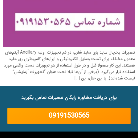
تعمیرات یخچال ساید بای ساید شارپ در قم تجهیزات اولیه Ancillary آیتم‌های
معمول مختلف برای تست وسایل الکترونیکی و ابزارهای کامپیوتری زیر مفید
هستند. این کار معمولا قبل و در طول استفاده از هر تجهیزات تست واقعی مورد
استفاده قرار می‌گیرد. (برخی از آن‌ها قبلا تحت عنوان “تجهیزات آزمایشی”
لیست شده‌اند). با این حال، این […]
برای دریافت مشاوره رایگان تعمیرات تماس بگیرید
09191530565