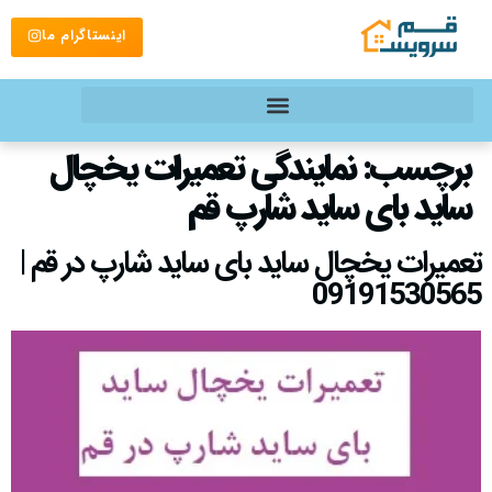
اینستاگرام ما
برچسب:
نمایندگی تعمیرات یخچال
ساید بای ساید شارپ قم
تعمیرات یخچال ساید بای ساید شارپ در قم |
09191530565