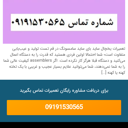
تعمیرات یخچال ساید بای ساید سامسونگ در قم تست تولید و عیب‌یابی
متفاوت است؛ شما احتمالا اولین فردی هستید که قدرت را به دستگاه اعمال
می‌کنید و دستگاه قبلا هرگز کار نکرده است. اگر assemblers کیفیت عالی شما
را به شما نمی‌دهند، شما می‌توانید علایم بسیار عجیب و غریبی با یک تخته
کهنه یا کهنه […]
برای دریافت مشاوره رایگان تعمیرات تماس بگیرید
09191530565