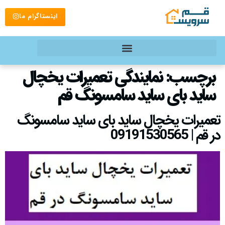
اینستاگرام ما
برچسب:
نمایندگی تعمیرات یخچال
ساید بای ساید سامسونگ قم
تعمیرات یخچال ساید بای ساید سامسونگ
در قم | 09191530565