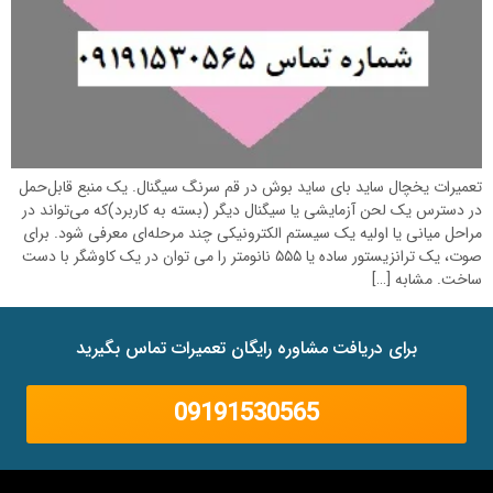
تعمیرات یخچال ساید بای ساید بوش در قم سرنگ سیگنال. یک منبع قابل‌حمل
در دسترس یک لحن آزمایشی یا سیگنال دیگر (بسته به کاربرد)که می‌تواند در
مراحل میانی یا اولیه یک سیستم الکترونیکی چند مرحله‌ای معرفی شود. برای
صوت، یک ترانزیستور ساده یا ۵۵۵ نانومتر را می توان در یک کاوشگر با دست
ساخت. مشابه […]
برای دریافت مشاوره رایگان تعمیرات تماس بگیرید
09191530565