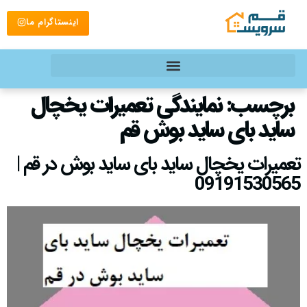
اینستاگرام ما
برچسب:
نمایندگی تعمیرات یخچال
ساید بای ساید بوش قم
تعمیرات یخچال ساید بای ساید بوش در قم |
09191530565