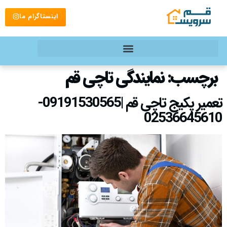
اینستاگرام ما
برچسب:
نمایندگی تاچی قم
تعمیر پکیج تاچی قم |09191530565-
02536645610