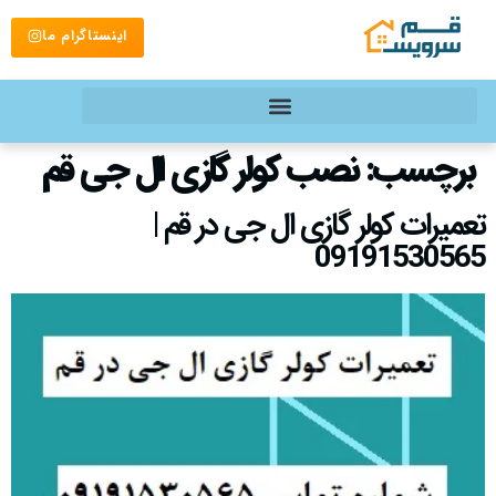
اینستاگرام ما
برچسب:
نصب کولر گازی ال جی قم
تعمیرات کولر گازی ال جی در قم |
09191530565