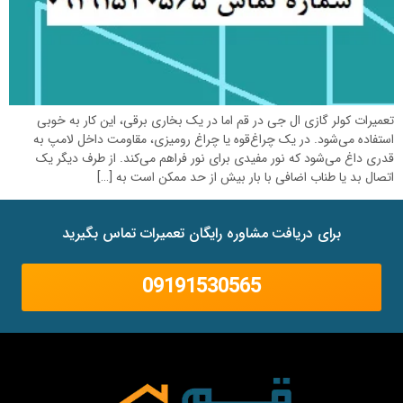
تعمیرات کولر گازی ال جی در قم اما در یک بخاری برقی، این کار به خوبی
استفاده می‌شود. در یک چراغ‌قوه یا چراغ رومیزی، مقاومت داخل لامپ به
قدری داغ می‌شود که نور مفیدی برای نور فراهم می‌کند. از طرف دیگر یک
اتصال بد یا طناب اضافی با بار بیش از حد ممکن است به […]
برای دریافت مشاوره رایگان تعمیرات تماس بگیرید
09191530565