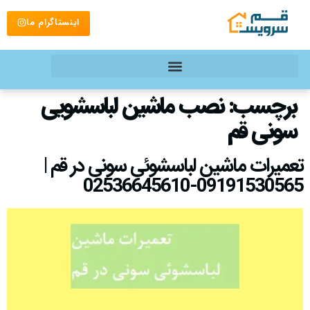
اینستاگرام ما
برچسب:
نصب ماشین لباسشویی
سونی قم
تعمیرات ماشین لباسشوئی سونی در قم |
09191530565-02536645610