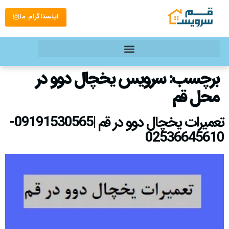
اینستاگرام ما
برچسب:
سرویس یخچال دوو در
محل قم
تعمیرات یخچال دوو در قم |09191530565-
02536645610