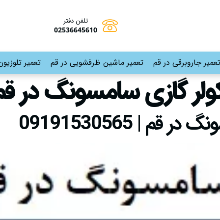
تلفن دفتر
02536645610
عمیر جاروبرقی در قم
تعمیر ماشین ظرفشویی در قم
تعمیر تلوزیون
لر گازی سامسونگ در قم
م | 09191530565