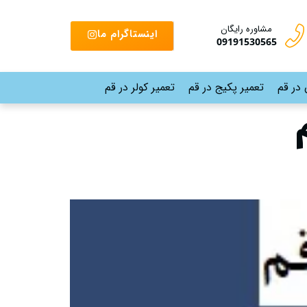
مشاوره رایگان
اینستاگرام ما
09191530565
 در قم
تعمیر پکیج در قم
تعمیر کولر در قم