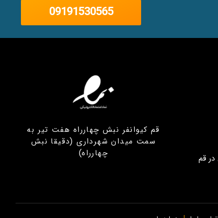
09191530565
قم کیوانفر نبش چهارراه هفت تیر به
سمت میدان شهرداری (دقیقا نبش
چهارراه)
در قم