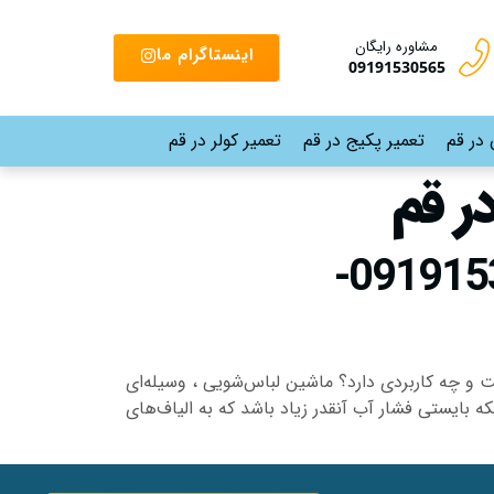
مشاوره رایگان
اینستاگرام ما
09191530565
 در قم
تعمیر پکیج در قم
تعمیر کولر در قم
ر قم
تعمیرکار مجاز ماشین لباسشویی سامسونگ در قم|09191530565-
 چه کاربردی دارد؟ ماشین لباس‌شویی ، وسیله‌ای
 بایستی فشار آب آنقدر زیاد باشد که به الیاف‌های