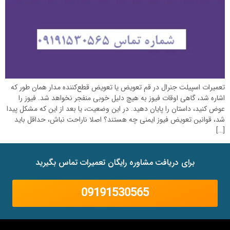
تعمیرات اسپیلت جنرال در قم تعویض یا تعویض قطع‌کننده مدار همان طور که
اشاره شد، گاهی اوقات فیوز به هیچ دلیل خوبی منفجر نخواهد شد. فیوز را
عوض کنید، داستان را پایان دهید. در این وضعیت، یا بعد از این که مشکل پیدا
شد، قوانین تعویض فیوز ایمنی چه هستند؟ اصلا ناراحت نباش، حداقل باید
[…]
برای دریافت مشاوره رایگان تعمیرات تماس بگیرید
09191530565