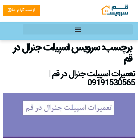
اینستاگرام ما
برچسب:
سرویس اسپیلت جنرال در
قم
تعمیرات اسپیلت جنرال در قم |
09191530565