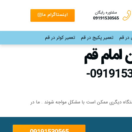
مشاوره رایگان
اینستاگرام ما
09191530565
 در قم
تعمیر پکیج در قم
تعمیر کولر در قم
 امام قم
نمایندگی تعمیر پکیج ایساتیس در خیابان امام قم |09191530565-
دستگاه دیگری ممکن است با مشکل مواجه شوند . ما در